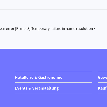
pen error [Errno -3] Temporary failure in name resolution>
Hotellerie & Gastronomie
Gewe
Events & Veranstaltung
Kauf