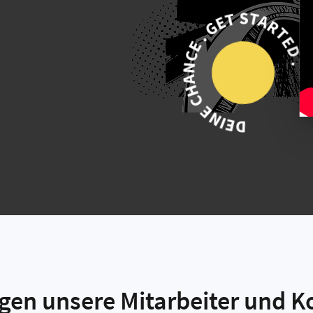
DEINE CHANCE . GET START
gen unsere Mitarbeiter und K