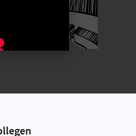
ED .
ollegen