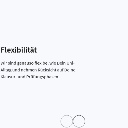
Flexibilität
Top-K
Dich
Wir sind genauso flexibel wie Dein Uni-
Alltag und nehmen Rücksicht auf Deine
Wir setzen 
Klausur- und Prüfungsphasen.
Entlohnung
gesetzlic
Aber.