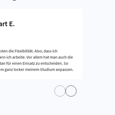
rt E.
ten die Flexibilität. Also, dass ich
Ohne STUD
n ich arbeite. Vor allem hat man auch die
Ich war mi
tan für einen Einsatz zu entscheiden. So
im Einsatz.
um ganz locker meinem Studium anpassen.