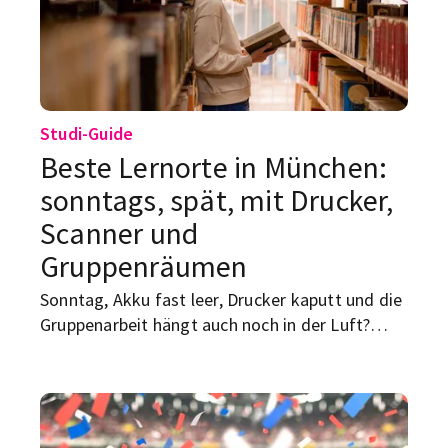
ist frei, und über 90 Prozent der
Kulturveranstaltungen sind kostenlos
zugänglich.
Studi-Guide
Beste Lernorte in München:
sonntags, spät, mit Drucker,
Scanner und
Gruppenräumen
Sonntag, Akku fast leer, Drucker kaputt und die
Gruppenarbeit hängt auch noch in der Luft?
Dann brauchst du keinen hübschen Geheimtipp,
sondern einen Lernort, der wirklich funktioniert.
Diese Adressen in München sind für Studierende
besonders nützlich — mit langen