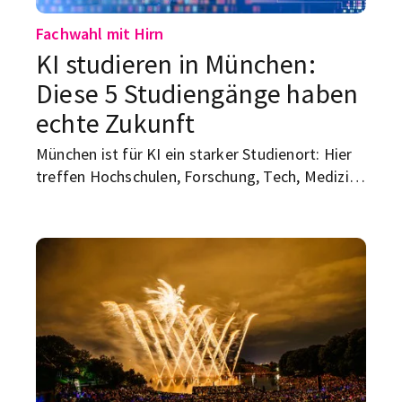
Fachwahl mit Hirn
KI studieren in München:
Diese 5 Studiengänge haben
echte Zukunft
München ist für KI ein starker Studienort: Hier
treffen Hochschulen, Forschung, Tech, Medizin,
Mobilität und Start-ups aufeinander. Wenn du
KI studieren in München willst, findest du
mehrere Wege in ein Zukunftsfeld – technisch,
wirtschaftsnah, gesellschaftlich oder
medizinisch. Hier kommen fünf KI-nahe
Studiengänge in München, die echte
Perspektiven bieten – und bei denen du vor der
Bewerbung wissen solltest, welcher wirklich zu
deinem Ziel passt.