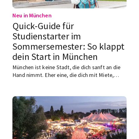
Neu in München
Quick-Guide für
Studienstarter im
Sommersemester: So klappt
dein Start in München
München ist keine Stadt, die dich sanft an die
Hand nimmt. Eher eine, die dich mit Miete,
Papierkram und vollen U-Bahnen testet, bevor
du überhaupt weißt, wo dein Seminarraum ist.
Genau deshalb lohnt sich ein klarer Startplan.
Hier kommt der Quick-Guide für alle, die im
Sommersemester neu in München anfangen
und nicht erst drei Wochen später merken
wollen, was sie eigentlich direkt am Anfang
hätten regeln sollen.