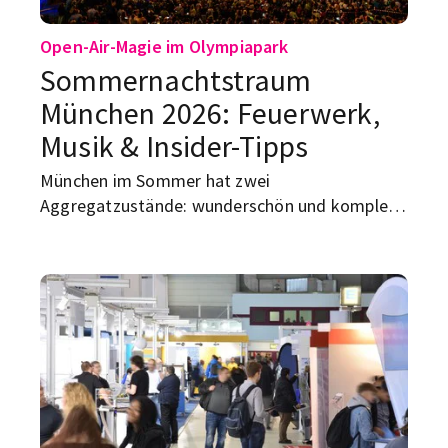
Open-Air-Magie im Olympiapark
Sommernachtstraum
München 2026: Feuerwerk,
Musik & Insider-Tipps
München im Sommer hat zwei
Aggregatzustände: wunderschön und komplett
überfüllt. Trotzdem gibt es Abende, bei denen
man sagt: Okay, dafür lohnt sich München. Einer
davon ist der Sommernachtstraum München
2026. Am 18. Juli 2026 verwandelt sich der
Olympiapark in eine große Open-Air-Bühne mit
Live-Musik, Foodtrucks und einer Pyroshow
über dem Olympiasee.