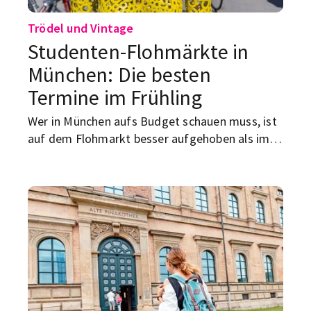
Trödel und Vintage
Studenten-Flohmärkte in
München: Die besten
Termine im Frühling
Wer in München aufs Budget schauen muss, ist
auf dem Flohmarkt besser aufgehoben als im
Laden. Im Frühling 2026 gibt’s dafür richtig
gute Termine – von der Theresienwiese über
den Olympiapark bis zum Midnightbazar. Dazu
kommen mit Auer Dult und Radl-Dult noch zwei
starke Extras.