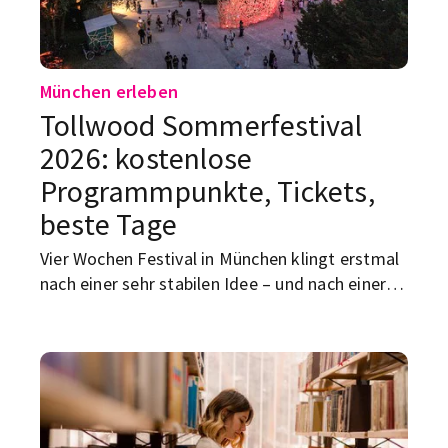
München erleben
Tollwood Sommerfestival
2026: kostenlose
Programmpunkte, Tickets,
beste Tage
Vier Wochen Festival in München klingt erstmal
nach einer sehr stabilen Idee – und nach einer
potenziell sehr instabilen Kontobewegung.
Beim Tollwood Sommerfestival 2026 ist genau
das der Punkt: Es geht auch ohne finanziellen
Totalschaden. Das Festival läuft vom 19. Juni
bis 19. Juli 2026 im Olympiapark Süd, der
Zugang zum Gelände mit dem Markt der Ideen