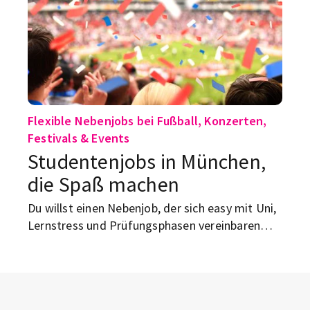
Öffnungszeiten, Drucker, Scanner und
Gruppenräumen.
Flexible Nebenjobs bei Fußball, Konzerten,
Festivals & Events
Studentenjobs in München,
die Spaß machen
Du willst einen Nebenjob, der sich easy mit Uni,
Lernstress und Prüfungsphasen vereinbaren
lässt und bei dem der Fun nicht auf der Strecke
bleibt? Dann schau dir die Studentenjobs bei
STUDENTpartout in München und Umgebung
an.