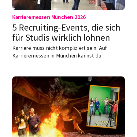
Karrieremessen München 2026
5 Recruiting-Events, die sich
für Studis wirklich lohnen
Karriere muss nicht kompliziert sein. Auf
Karrieremessen in München kannst du
Unternehmen direkt kennenlernen, Fragen
stellen, die sonst keiner beantwortet – und mit
etwas Vorbereitung sogar mit echten Chancen
nach Hause gehen. Damit du nicht planlos durch
Messehallen läufst, kommt hier die Auswahl der
fünf relevantesten Karrieremessen 2026: wann
sie sind, für wen sie sich lohnen und wie du das
Maximum rausholst.