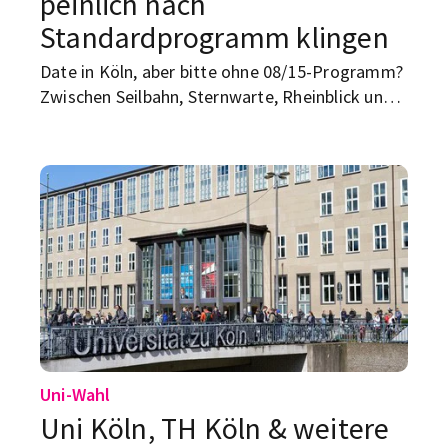
peinlich nach
Standardprogramm klingen
Date in Köln, aber bitte ohne 08/15-Programm?
Zwischen Seilbahn, Sternwarte, Rheinblick und
VR-Zeitreise gibt es in der Domstadt genug
Ideen, die sich nicht nach Standardfloskel
anfühlen. Diese Date-Ideen in Köln sind ideal für
Studierende, Neu-Kölner*innen und alle, die
lieber gemeinsam etwas erleben, statt nur
höflich an Getränken zu nippen.
Uni-Wahl
Uni Köln, TH Köln & weitere