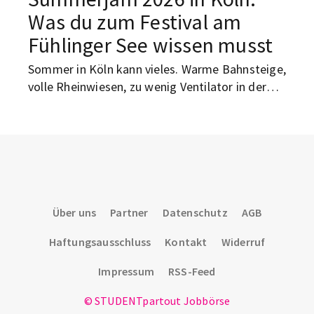
Was du zum Festival am
Fühlinger See wissen musst
Sommer in Köln kann vieles. Warme Bahnsteige,
volle Rheinwiesen, zu wenig Ventilator in der
WG. Und manchmal eben auch: drei Tage
Festivalgefühl am See. Vom 3. bis 5. Juli 2026
findet das Summerjam Festival am Fühlinger
See statt. Es ist die 39. Ausgabe des Festivals.
Das Motto in diesem Jahr: Catch the Sun. Klingt
nach Postkarte, ist aber vor allem ein ziemlich
großes Wochenende mit Reggae, Dancehall und
Über uns
Partner
Datenschutz
AGB
Hip-Hop.
Haftungsausschluss
Kontakt
Widerruf
Impressum
RSS-Feed
© STUDENTpartout Jobbörse