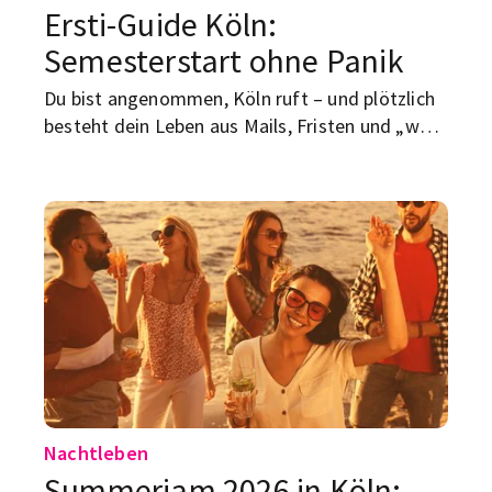
Ersti-Guide Köln:
Semesterstart ohne Panik
Du bist angenommen, Köln ruft – und plötzlich
besteht dein Leben aus Mails, Fristen und „wo
zur Hölle ist dieses Formular?“. Gute Nachricht:
Wenn du vor dem ersten Vorlesungstag ein paar
Dinge sauber sortierst, startet Köln eher wie ein
Film und weniger wie ein Behörden-Puzzle. Hier
ist die Version, die sich an deinem Alltag
orientiert (statt an Amtsdeutsch).
Nachtleben
Summerjam 2026 in Köln: