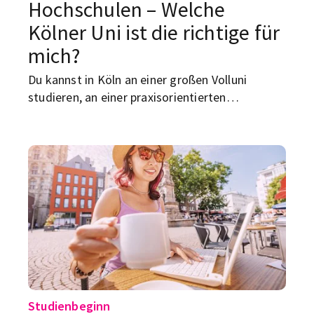
Hochschulen – Welche
Kölner Uni ist die richtige für
mich?
Du kannst in Köln an einer großen Volluni
studieren, an einer praxisorientierten
Hochschule, an einer Spezial-Uni für Sport –
oder an Kunst- und Musikhochschulen, bei
denen du eher über eine Prüfung reinkommst
als über deinen Abi-Schnitt. Und ja: „Welche ist
die beste?“ ist die falsche Frage. Die richtige
lautet: Welche passt zu deinem Kopf, deinem
Alltag und deinem Berufsziel – ohne dass du
dich drei Semester lang in die falsche Richtung
quälst?
Studienbeginn