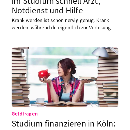
im Studium schnell Arzt,
Notdienst und Hilfe
Krank werden ist schon nervig genug. Krank
werden, während du eigentlich zur Vorlesung,
zur Schicht, zur Prüfung oder in die Bib
müsstest? Noch nerviger. Dieser Guide hilft dir,
im Krankheitsfall schneller die richtige
Anlaufstelle zu finden. Ohne Panik. Ohne
medizinisches Rätselraten. Und ohne nachts um
halb eins „Arzt Köln dringend“ in zehn Tabs zu
googeln.
Geldfragen
Studium finanzieren in Köln: