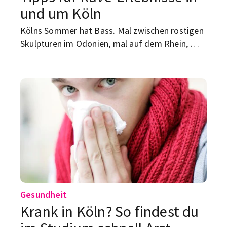
und um Köln
Kölns Sommer hat Bass. Mal zwischen rostigen
Skulpturen im Odonien, mal auf dem Rhein, mal
im Bootshaus, mal am Badesee vor den Toren
der Stadt. Wir haben gecheckt, welche Rave-
Erlebnisse sich für Studierende wirklich lohnen –
nicht nach Hype sortiert, sondern nach Sound,
Location, Anfahrt und dem Gefühl, danach mehr
erlebt zu haben als nur eine weitere Clubnacht.
Gesundheit
Krank in Köln? So findest du