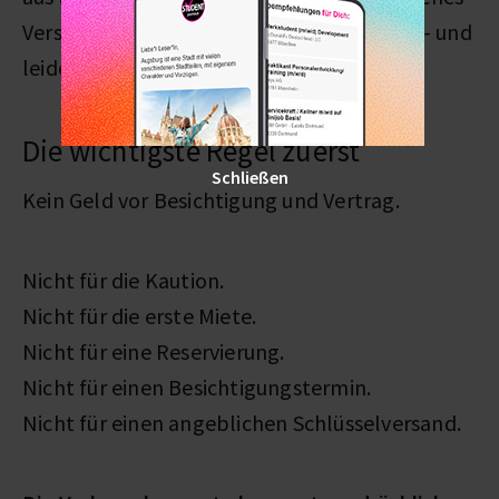
Versagen. Es ist ein struktureller Nachteil – und
leider
ein Einfallstor für miese Maschen
.
Die wichtigste Regel zuerst
Schließen
Kein Geld vor Besichtigung und Vertrag.
Nicht für die Kaution.
Nicht für die erste Miete.
Nicht für eine Reservierung.
Nicht für einen Besichtigungstermin.
Nicht für einen angeblichen Schlüsselversand.