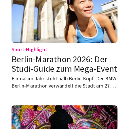
ruinös teuer“. Wer nach Flohmärkten in Berlin
im Frühling 2026 sucht, will keine endlose Liste,
sondern Märkte, die wirklich etwas taugen. Hier
sind fünf, die du dir merken solltest.
Sport-Highlight
Berlin-Marathon 2026: Der
Studi-Guide zum Mega-Event
Einmal im Jahr steht halb Berlin Kopf: Der BMW
Berlin-Marathon verwandelt die Stadt am 27.
September 2026 wieder in eine einzige
Laufparty – mit Straßensperrungen, Jubel und
einem Ziel mitten am Brandenburger Tor. Für
dich als Studi heißt das: entweder selbst
mitlaufen, am Streckenrand feiern oder
zumindest wissen, wo du an diesem