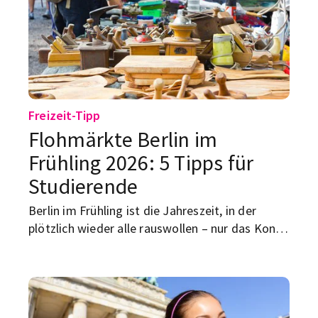
Gelände, in der Kulturbrauerei, im Biergarten,
am Stadtstrand oder sogar mit Live-Musik in
der Kirche.
Freizeit-Tipp
Flohmärkte Berlin im
Frühling 2026: 5 Tipps für
Studierende
Berlin im Frühling ist die Jahreszeit, in der
plötzlich wieder alle rauswollen – nur das Konto
zieht selten mit. Genau deshalb funktionieren
Flohmärkte hier so gut. Für Studierende sind sie
kein nostalgisches Wochenendhobby, sondern
die realistische Schnittstelle aus Vintage, WG-
Ausstattung und „sieht gut aus, war aber nicht