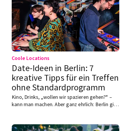
Scam-Check hilft dir, bevor du Geld, Ausweis
oder Nerven verlierst.
Coole Locations
Date-Ideen in Berlin: 7
kreative Tipps für ein Treffen
ohne Standardprogramm
Kino, Drinks, „wollen wir spazieren gehen?“ –
kann man machen. Aber ganz ehrlich: Berlin gibt
genug her, damit ein Date nicht nach
Pflichttermin mit Smalltalk-Risiko klingt.