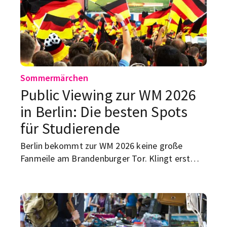
Sommermärchen
Public Viewing zur WM 2026
in Berlin: Die besten Spots
für Studierende
Berlin bekommt zur WM 2026 keine große
Fanmeile am Brandenburger Tor. Klingt erst
mal, als hätte jemand dem Fußballsommer den
Stecker gezogen. Ist aber nur halb so schlimm:
Public Viewing in Berlin passiert 2026 nicht an
einem einzigen Ort, sondern verteilt über die
Stadt – am Potsdamer Platz, auf dem RAW-