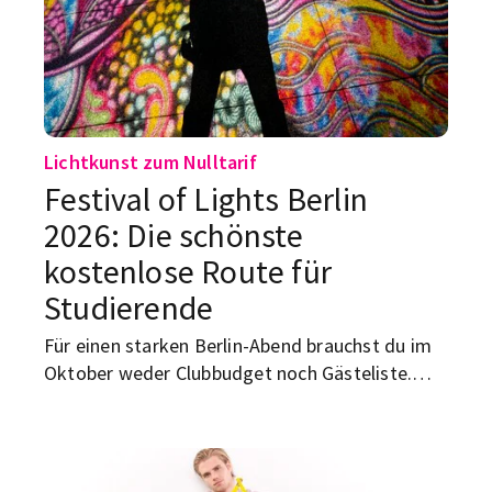
Wochenende besser nicht mit dem Auto
unterwegs bist.
Lichtkunst zum Nulltarif
Festival of Lights Berlin
2026: Die schönste
kostenlose Route für
Studierende
Für einen starken Berlin-Abend brauchst du im
Oktober weder Clubbudget noch Gästeliste.
Beim Festival of Lights Berlin 2026 werden
bekannte Fassaden, Plätze und Wahrzeichen zu
riesigen Leinwänden. Und das Beste: Die Tour
kostet dich keinen Eintritt.