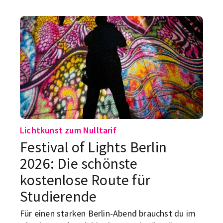
Laufparty – mit Straßensperrungen, Jubel und
einem Ziel mitten am Brandenburger Tor. Für
dich als Studi heißt das: entweder selbst
mitlaufen, am Streckenrand feiern oder
zumindest wissen, wo du an diesem
Wochenende besser nicht mit dem Auto
unterwegs bist.
Lichtkunst zum Nulltarif
Festival of Lights Berlin
2026: Die schönste
kostenlose Route für
Studierende
Für einen starken Berlin-Abend brauchst du im