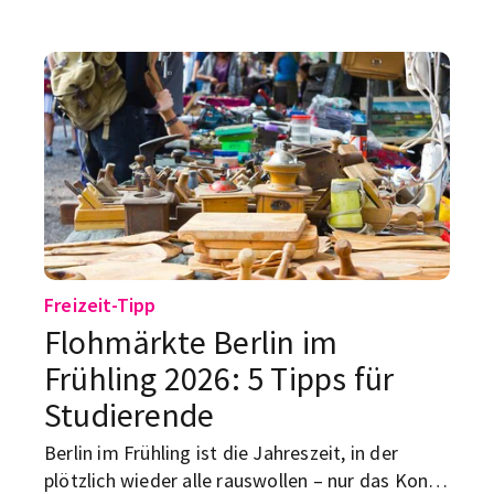
mal, als hätte jemand dem Fußballsommer den
Stecker gezogen. Ist aber nur halb so schlimm:
Public Viewing in Berlin passiert 2026 nicht an
einem einzigen Ort, sondern verteilt über die
Stadt – am Potsdamer Platz, auf dem RAW-
Gelände, in der Kulturbrauerei, im Biergarten,
am Stadtstrand oder sogar mit Live-Musik in
der Kirche.
Freizeit-Tipp
Flohmärkte Berlin im
Frühling 2026: 5 Tipps für
Studierende
Berlin im Frühling ist die Jahreszeit, in der
plötzlich wieder alle rauswollen – nur das Konto