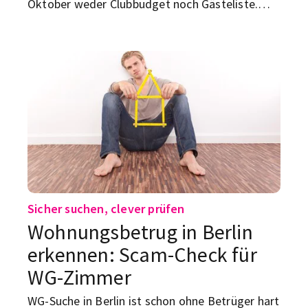
Oktober weder Clubbudget noch Gästeliste.
Beim Festival of Lights Berlin 2026 werden
bekannte Fassaden, Plätze und Wahrzeichen zu
riesigen Leinwänden. Und das Beste: Die Tour
kostet dich keinen Eintritt.
Sicher suchen, clever prüfen
Wohnungsbetrug in Berlin
erkennen: Scam-Check für
WG-Zimmer
WG-Suche in Berlin ist schon ohne Betrüger hart