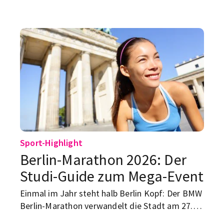
zieht selten mit. Genau deshalb funktionieren
Flohmärkte hier so gut. Für Studierende sind sie
kein nostalgisches Wochenendhobby, sondern
die realistische Schnittstelle aus Vintage, WG-
Ausstattung und „sieht gut aus, war aber nicht
ruinös teuer“. Wer nach Flohmärkten in Berlin
im Frühling 2026 sucht, will keine endlose Liste,
sondern Märkte, die wirklich etwas taugen. Hier
sind fünf, die du dir merken solltest.
Sport-Highlight
Berlin-Marathon 2026: Der
Studi-Guide zum Mega-Event
Einmal im Jahr steht halb Berlin Kopf: Der BMW
Berlin-Marathon verwandelt die Stadt am 27.
September 2026 wieder in eine einzige