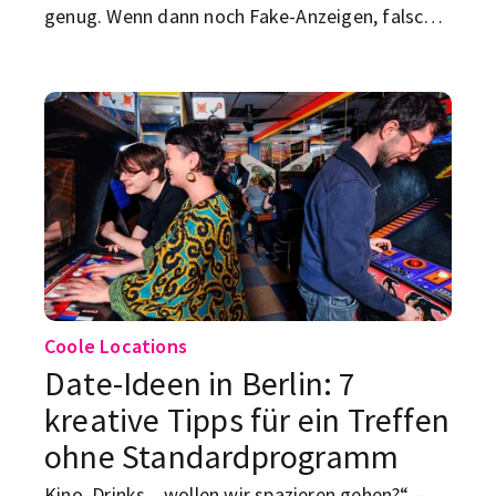
genug. Wenn dann noch Fake-Anzeigen, falsche
Vermieter und „Bitte überweise schnell die
Kaution“-Nachrichten dazukommen, wird aus
Wohnungssuche schnell ein teurer Fehler. Dieser
Scam-Check hilft dir, bevor du Geld, Ausweis
oder Nerven verlierst.
Coole Locations
Date-Ideen in Berlin: 7
kreative Tipps für ein Treffen
ohne Standardprogramm
Kino, Drinks, „wollen wir spazieren gehen?“ –