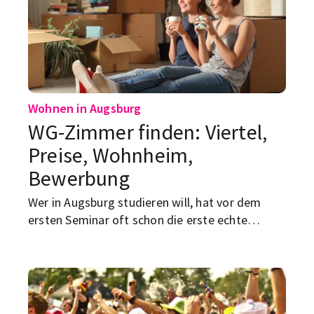
mehr als das...
Wohnen in Augsburg
WG-Zimmer finden: Viertel,
Preise, Wohnheim,
Bewerbung
Wer in Augsburg studieren will, hat vor dem
ersten Seminar oft schon die erste echte
Herausforderung auf dem Tisch: eine
bezahlbare Unterkunft finden. Die gute
Nachricht: Wer bei der Suche nach WG-Zimmern
in Augsburg oder einem Studentenwohnheim in
Augsburg klug vorgeht, kann sich viel Stress