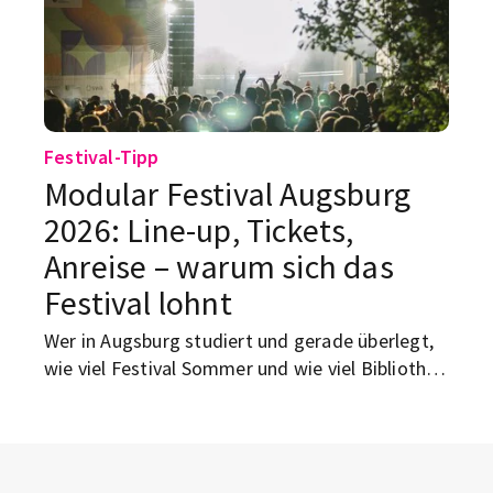
noch ein Winter mit grauem Campus-Himmel
und Gruppenarbeit um 8 Uhr morgens.
Festival-Tipp
Modular Festival Augsburg
2026: Line-up, Tickets,
Anreise – warum sich das
Festival lohnt
Wer in Augsburg studiert und gerade überlegt,
wie viel Festival Sommer und wie viel Bibliothek
der Mai verträgt, sollte sich dieses Wochenende
unbedingt vormerken: Das Modular Festival
2026 läuft vom 22. bis 24. Mai auf dem
Gaswerk-Gelände in Augsburg. Veranstaltet