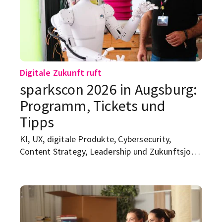
den Überblick – ohne Amtsdeutsch, aber mit
den Punkten, die wirklich wichtig sind.
Digitale Zukunft ruft
sparkscon 2026 in Augsburg:
Programm, Tickets und
Tipps
KI, UX, digitale Produkte, Cybersecurity,
Content Strategy, Leadership und Zukunftsjobs
an einem Tag: Die sparkscon, die am 16. Juli in
Augsburg stattfindet, klingt erst mal nach
Konferenz mit Badge, Buzzwords und
Menschen, die „Transformation“ sagen, bevor
sie guten Morgen sagen. Dabei ist sie deutlich