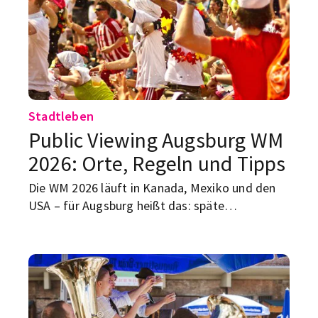
sparen. Hier unsere Tipps für mehr Erfolg bei
der Suche…
Stadtleben
Public Viewing Augsburg WM
2026: Orte, Regeln und Tipps
Die WM 2026 läuft in Kanada, Mexiko und den
USA – für Augsburg heißt das: späte
Anstoßzeiten, keine große städtische Fanmeile,
aber trotzdem gute Chancen auf gemeinsame
Fußballabende.