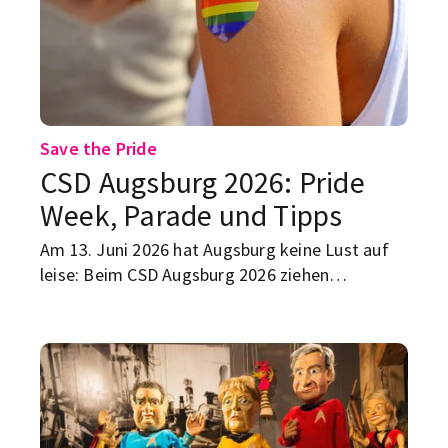
Save the Pride
CSD Augsburg 2026: Pride
Week, Parade und Tipps
Am 13. Juni 2026 hat Augsburg keine Lust auf
leise: Beim CSD Augsburg 2026 ziehen
Regenbogenflaggen, Musik und klare
Botschaften durch die Stadt. Rund um den
Christopher Street Day läuft schon ab dem 5.
Juni die Pride Week Augsburg – mit
Veranstaltungen, Community und allem, was
zeigt: Vielfalt ist hier kein Randthema. Hier