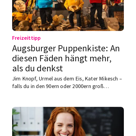
kommt dein Überblick zu Datum, Motto,
Parade, Straßenfest und den wichtigsten Tipps
für den CSD in Augsburg.
Freizeittipp
Augsburger Puppenkiste: An
diesen Fäden hängt mehr,
als du denkst
Jim Knopf, Urmel aus dem Eis, Kater Mikesch –
falls du in den 90ern oder 2000ern groß
geworden bist, kennst du mindestens eine
dieser Figuren aus dem Fernsehen. Erfunden
wurden sie alle an einem Ort: der Augsburger
Puppenkiste.