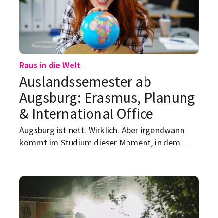
Raus in die Welt
Auslandssemester ab
Augsburg: Erasmus, Planung
& International Office
Augsburg ist nett. Wirklich. Aber irgendwann
kommt im Studium dieser Moment, in dem
selbst der beste Kaffee am Königsplatz nicht
mehr hilft und der Kopf flüstert: Ich muss hier
mal raus. Nicht für immer, keine Sorge.
Augsburg läuft nicht weg. Aber ein Semester in
Spanien, Schweden, Frankreich oder irgendwo
ganz anders? Klingt schon deutlich besser als