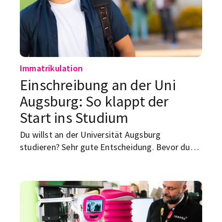
Immatrikulation
Einschreibung an der Uni
Augsburg: So klappt der
Start ins Studium
Du willst an der Universität Augsburg
studieren? Sehr gute Entscheidung. Bevor du
aber offiziell Student bist, wartet noch ein
kleiner Verwaltungsparcours auf dich:
Studiengang auswählen, bewerben, online
immatrikulieren, Antrag unterschreiben,
Unterlagen einreichen, Semesterbeitrag zahlen,
Krankenversicherung klären. Hier bekommst du