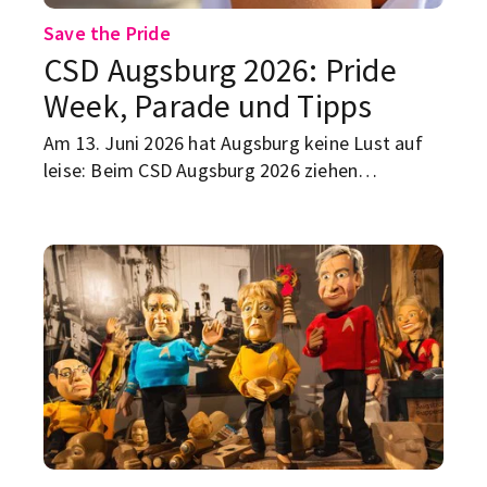
Save the Pride
CSD Augsburg 2026: Pride
Week, Parade und Tipps
Am 13. Juni 2026 hat Augsburg keine Lust auf
leise: Beim CSD Augsburg 2026 ziehen
Regenbogenflaggen, Musik und klare
Botschaften durch die Stadt. Rund um den
Christopher Street Day läuft schon ab dem 5.
Juni die Pride Week Augsburg – mit
Veranstaltungen, Community und allem, was
zeigt: Vielfalt ist hier kein Randthema. Hier
kommt dein Überblick zu Datum, Motto,
Parade, Straßenfest und den wichtigsten Tipps
für den CSD in Augsburg.