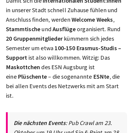
Damit sich die
internationalen Student:innen
in unserer Stadt schnell Zuhause fühlen und
Anschluss finden, werden
Welcome Weeks
,
Stammtische
und
Ausflüge
organisiert. Rund
20 Gruppenmitglieder
kümmern sich jedes
Semester um etwa
100-150 Erasmus-Studis –
Support
ist also willkommen. Witzig: Das
Maskottchen
des ESN Augsburg ist
eine
Plüschente
– die sogenannte
ESNte
, die
bei allen Events des Netzwerks mit am Start
ist.
Die nächsten Events
: Pub Crawl am 23.
Oktober um 19 Uhr und Sip & Paint am 28.