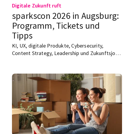
Digitale Zukunft ruft
sparkscon 2026 in Augsburg:
Programm, Tickets und
Tipps
KI, UX, digitale Produkte, Cybersecurity,
Content Strategy, Leadership und Zukunftsjobs
an einem Tag: Die sparkscon, die am 16. Juli in
Augsburg stattfindet, klingt erst mal nach
Konferenz mit Badge, Buzzwords und
Menschen, die „Transformation“ sagen, bevor
sie guten Morgen sagen. Dabei ist sie deutlich
mehr als das...