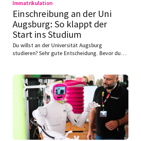
Immatrikulation
Einschreibung an der Uni
Augsburg: So klappt der
Start ins Studium
Du willst an der Universität Augsburg
studieren? Sehr gute Entscheidung. Bevor du
aber offiziell Student bist, wartet noch ein
kleiner Verwaltungsparcours auf dich:
Studiengang auswählen, bewerben, online
immatrikulieren, Antrag unterschreiben,
Unterlagen einreichen, Semesterbeitrag zahlen,
Krankenversicherung klären. Hier bekommst du
den Überblick – ohne Amtsdeutsch, aber mit
den Punkten, die wirklich wichtig sind.