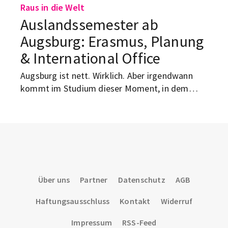
Raus in die Welt
Auslandssemester ab
Augsburg: Erasmus, Planung
& International Office
Augsburg ist nett. Wirklich. Aber irgendwann
kommt im Studium dieser Moment, in dem
selbst der beste Kaffee am Königsplatz nicht
mehr hilft und der Kopf flüstert: Ich muss hier
mal raus. Nicht für immer, keine Sorge.
Augsburg läuft nicht weg. Aber ein Semester in
Spanien, Schweden, Frankreich oder irgendwo
ganz anders? Klingt schon deutlich besser als
noch ein Winter mit grauem Campus-Himmel
Über uns
Partner
Datenschutz
AGB
und Gruppenarbeit um 8 Uhr morgens.
Haftungsausschluss
Kontakt
Widerruf
Impressum
RSS-Feed