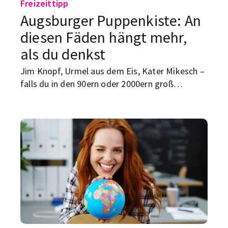
Freizeittipp
Augsburger Puppenkiste: An
diesen Fäden hängt mehr,
als du denkst
Jim Knopf, Urmel aus dem Eis, Kater Mikesch –
falls du in den 90ern oder 2000ern groß
geworden bist, kennst du mindestens eine
dieser Figuren aus dem Fernsehen. Erfunden
wurden sie alle an einem Ort: der Augsburger
Puppenkiste.