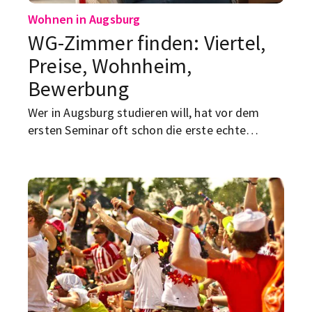
Wohnen in Augsburg
WG-Zimmer finden: Viertel,
Preise, Wohnheim,
Bewerbung
Wer in Augsburg studieren will, hat vor dem
ersten Seminar oft schon die erste echte
Herausforderung auf dem Tisch: eine
bezahlbare Unterkunft finden. Die gute
Nachricht: Wer bei der Suche nach WG-Zimmern
in Augsburg oder einem Studentenwohnheim in
Augsburg klug vorgeht, kann sich viel Stress
sparen. Hier unsere Tipps für mehr Erfolg bei
der Suche…