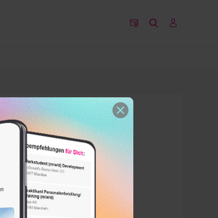
 was du zu diesem
.