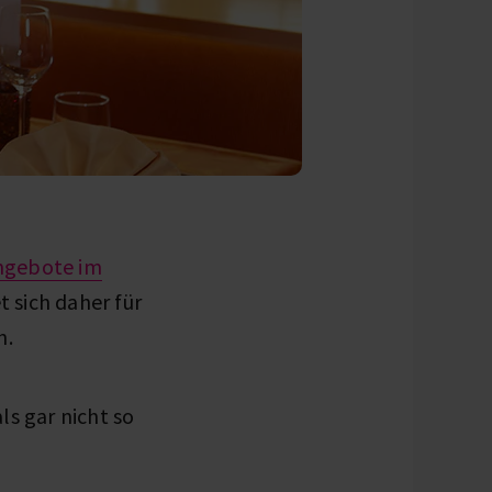
ngebote im
t sich daher für
n.
ls gar nicht so