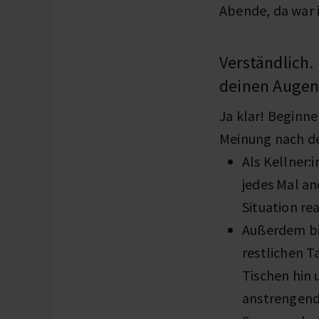
Abende, da war 
Verständlich.
deinen Augen 
Ja klar! Beginn
Meinung nach de
Als Kellner:i
jedes Mal an
Situation re
Außerdem bi
restlichen T
Tischen hin
anstrengende