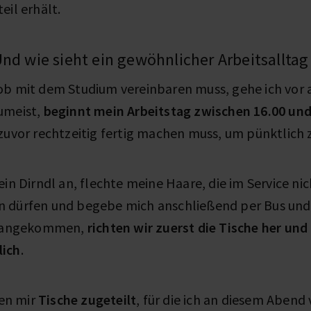
eil erhält.
Und wie sieht ein gewöhnlicher Arbeitsalltag 
ob mit dem Studium vereinbaren muss, gehe ich vor
umeist,
beginnt mein Arbeitstag zwischen 16.00 und
zuvor rechtzeitig fertig machen muss, um pünktlich 
ein Dirndl an, flechte meine Haare, die im Service ni
n dürfen und begebe mich anschließend per Bus un
rt angekommen,
richten wir zuerst die Tische her und
lich
.
en mir
Tische zugeteilt
, für die ich an diesem Abend