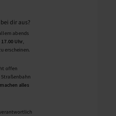
bei dir aus?
 allem abends
 17.00 Uhr
,
zu erscheinen.
cht offen
d Straßenbahn
 machen alles
 verantwortlich