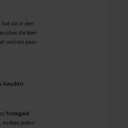
 hat sie in den
les über die
Vor-
t und ein paar
s Geschirr
tes
Trinkgeld
 sodass jede:r