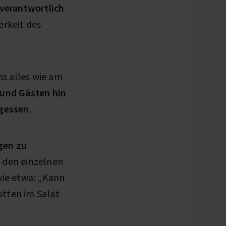
verantwortlich
rkeit des
s alles wie am
und Gästen hin
rgessen
.
gen zu
n den einzelnen
wie etwa: „Kann
otten im Salat