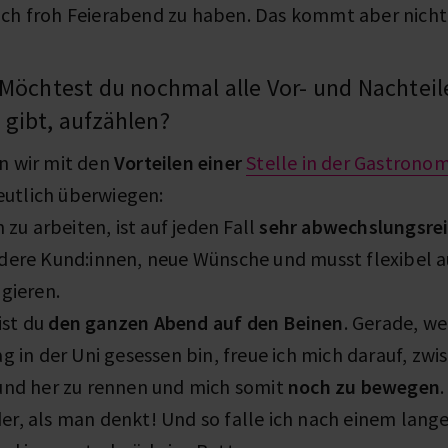
ich froh Feierabend zu haben. Das kommt aber nicht 
 Möchtest du nochmal alle Vor- und Nachteile
gibt, aufzählen?
en wir mit den
Vorteilen einer
Stelle in der Gastronom
utlich überwiegen:
n zu arbeiten, ist auf jeden Fall
sehr abwechslungsre
dere Kund:innen, neue Wünsche und musst flexibel au
agieren.
st du
den ganzen Abend auf den Beinen
. Gerade, w
ag in der Uni gesessen bin, freue ich mich darauf, zw
 und her zu rennen und mich somit
noch zu bewegen
.
r, als man denkt! Und so falle ich nach einem lang