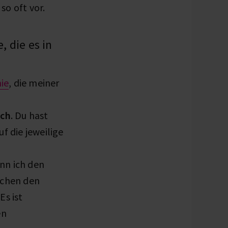
so oft vor.
, die es in
ie
, die meiner
ich
. Du hast
f die jeweilige
enn ich den
ischen den
 Es ist
en