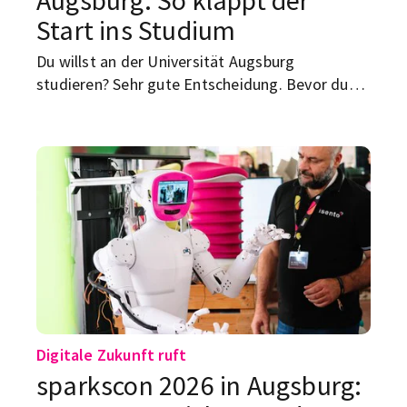
Start ins Studium
Du willst an der Universität Augsburg
studieren? Sehr gute Entscheidung. Bevor du
aber offiziell Student bist, wartet noch ein
kleiner Verwaltungsparcours auf dich:
Studiengang auswählen, bewerben, online
immatrikulieren, Antrag unterschreiben,
Unterlagen einreichen, Semesterbeitrag zahlen,
Krankenversicherung klären. Hier bekommst du
den Überblick – ohne Amtsdeutsch, aber mit
den Punkten, die wirklich wichtig sind.
Digitale Zukunft ruft
sparkscon 2026 in Augsburg: