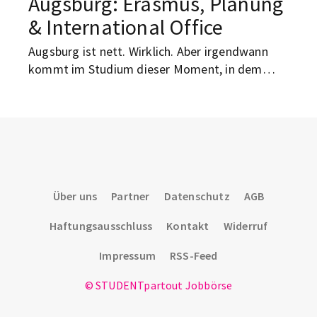
Augsburg: Erasmus, Planung
& International Office
Augsburg ist nett. Wirklich. Aber irgendwann
kommt im Studium dieser Moment, in dem
selbst der beste Kaffee am Königsplatz nicht
mehr hilft und der Kopf flüstert: Ich muss hier
mal raus. Nicht für immer, keine Sorge.
Augsburg läuft nicht weg. Aber ein Semester in
Spanien, Schweden, Frankreich oder irgendwo
ganz anders? Klingt schon deutlich besser als
noch ein Winter mit grauem Campus-Himmel
Über uns
Partner
Datenschutz
AGB
und Gruppenarbeit um 8 Uhr morgens.
Haftungsausschluss
Kontakt
Widerruf
Impressum
RSS-Feed
© STUDENTpartout Jobbörse