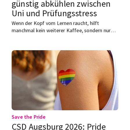
günstig abkühlen zwischen
Uni und Prüfungsstress
Wenn der Kopf vom Lernen raucht, hilft
manchmal kein weiterer Kaffee, sondern nur
noch Wasser. Zum Glück hat Augsburg genug
Spots, an denen du günstig schwimmen, chillen
und deine Prüfungsrealität für ein paar Stunden
ausblenden kannst. Von kostenlosen Badeseen
bis zu Freibädern mit Studierendenrabatt: Hier
kommt dein Sommer-Guide für die beste
Abkühlung zwischen Uni, Nebenjob und
Klausuren.
Save the Pride
CSD Augsburg 2026: Pride