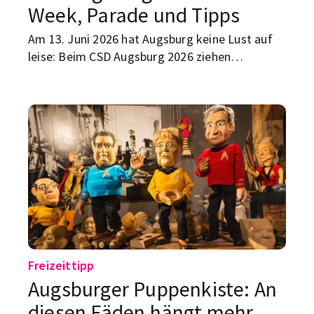
Week, Parade und Tipps
Am 13. Juni 2026 hat Augsburg keine Lust auf
leise: Beim CSD Augsburg 2026 ziehen
Regenbogenflaggen, Musik und klare
Botschaften durch die Stadt. Rund um den
Christopher Street Day läuft schon ab dem 5.
Juni die Pride Week Augsburg – mit
Veranstaltungen, Community und allem, was
zeigt: Vielfalt ist hier kein Randthema. Hier
kommt dein Überblick zu Datum, Motto,
Parade, Straßenfest und den wichtigsten Tipps
für den CSD in Augsburg.
Freizeittipp
Augsburger Puppenkiste: An
diesen Fäden hängt mehr,