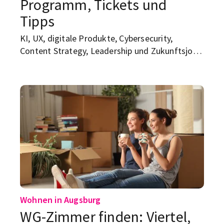
Programm, Tickets und
Tipps
KI, UX, digitale Produkte, Cybersecurity,
Content Strategy, Leadership und Zukunftsjobs
an einem Tag: Die sparkscon, die am 16. Juli in
Augsburg stattfindet, klingt erst mal nach
Konferenz mit Badge, Buzzwords und
Menschen, die „Transformation“ sagen, bevor
sie guten Morgen sagen. Dabei ist sie deutlich
mehr als das...
Wohnen in Augsburg
WG-Zimmer finden: Viertel,