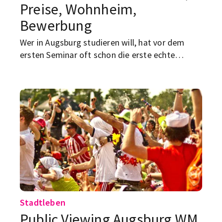
Preise, Wohnheim,
Bewerbung
Wer in Augsburg studieren will, hat vor dem
ersten Seminar oft schon die erste echte
Herausforderung auf dem Tisch: eine
bezahlbare Unterkunft finden. Die gute
Nachricht: Wer bei der Suche nach WG-Zimmern
in Augsburg oder einem Studentenwohnheim in
Augsburg klug vorgeht, kann sich viel Stress
sparen. Hier unsere Tipps für mehr Erfolg bei
der Suche…
Stadtleben
Public Viewing Augsburg WM