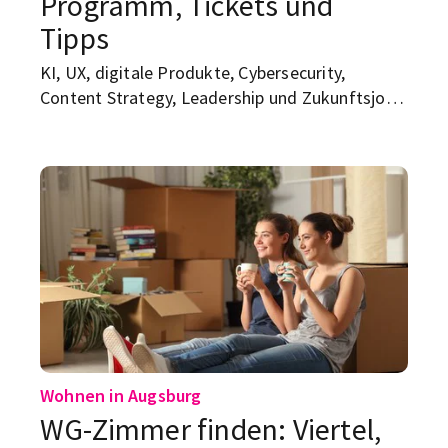
Programm, Tickets und
Tipps
KI, UX, digitale Produkte, Cybersecurity,
Content Strategy, Leadership und Zukunftsjobs
an einem Tag: Die sparkscon, die am 16. Juli in
Augsburg stattfindet, klingt erst mal nach
Konferenz mit Badge, Buzzwords und
Menschen, die „Transformation“ sagen, bevor
sie guten Morgen sagen. Dabei ist sie deutlich
mehr als das...
Wohnen in Augsburg
WG-Zimmer finden: Viertel,