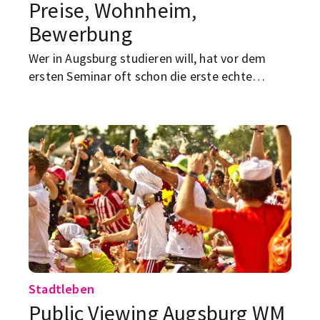
Preise, Wohnheim,
Bewerbung
Wer in Augsburg studieren will, hat vor dem
ersten Seminar oft schon die erste echte
Herausforderung auf dem Tisch: eine
bezahlbare Unterkunft finden. Die gute
Nachricht: Wer bei der Suche nach WG-Zimmern
in Augsburg oder einem Studentenwohnheim in
Augsburg klug vorgeht, kann sich viel Stress
sparen. Hier unsere Tipps für mehr Erfolg bei
der Suche…
Stadtleben
Public Viewing Augsburg WM