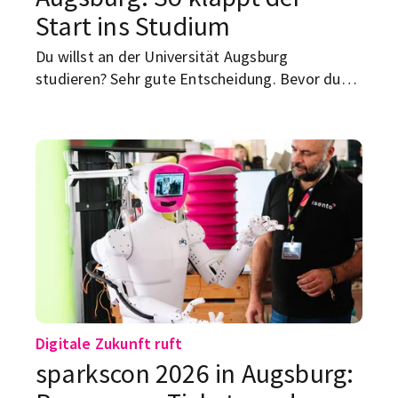
Start ins Studium
Du willst an der Universität Augsburg
studieren? Sehr gute Entscheidung. Bevor du
aber offiziell Student bist, wartet noch ein
kleiner Verwaltungsparcours auf dich:
Studiengang auswählen, bewerben, online
immatrikulieren, Antrag unterschreiben,
Unterlagen einreichen, Semesterbeitrag zahlen,
Krankenversicherung klären. Hier bekommst du
den Überblick – ohne Amtsdeutsch, aber mit
den Punkten, die wirklich wichtig sind.
Digitale Zukunft ruft
sparkscon 2026 in Augsburg: