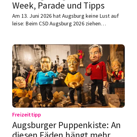
Week, Parade und Tipps
Am 13. Juni 2026 hat Augsburg keine Lust auf
leise: Beim CSD Augsburg 2026 ziehen
Regenbogenflaggen, Musik und klare
Botschaften durch die Stadt. Rund um den
Christopher Street Day läuft schon ab dem 5.
Juni die Pride Week Augsburg – mit
Veranstaltungen, Community und allem, was
zeigt: Vielfalt ist hier kein Randthema. Hier
kommt dein Überblick zu Datum, Motto,
Parade, Straßenfest und den wichtigsten Tipps
für den CSD in Augsburg.
Freizeittipp
Augsburger Puppenkiste: An
diesen Fäden hängt mehr,