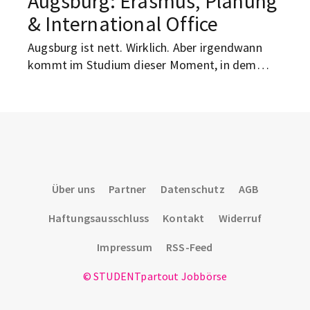
Augsburg: Erasmus, Planung
& International Office
Augsburg ist nett. Wirklich. Aber irgendwann
kommt im Studium dieser Moment, in dem
selbst der beste Kaffee am Königsplatz nicht
mehr hilft und der Kopf flüstert: Ich muss hier
mal raus. Nicht für immer, keine Sorge.
Augsburg läuft nicht weg. Aber ein Semester in
Spanien, Schweden, Frankreich oder irgendwo
ganz anders? Klingt schon deutlich besser als
noch ein Winter mit grauem Campus-Himmel
Über uns
Partner
Datenschutz
AGB
und Gruppenarbeit um 8 Uhr morgens.
Haftungsausschluss
Kontakt
Widerruf
Impressum
RSS-Feed
© STUDENTpartout Jobbörse