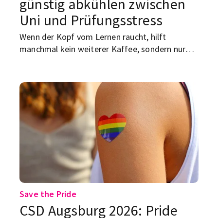
günstig abkühlen zwischen
Uni und Prüfungsstress
Wenn der Kopf vom Lernen raucht, hilft
manchmal kein weiterer Kaffee, sondern nur
noch Wasser. Zum Glück hat Augsburg genug
Spots, an denen du günstig schwimmen, chillen
und deine Prüfungsrealität für ein paar Stunden
ausblenden kannst. Von kostenlosen Badeseen
bis zu Freibädern mit Studierendenrabatt: Hier
kommt dein Sommer-Guide für die beste
Abkühlung zwischen Uni, Nebenjob und
Klausuren.
Save the Pride
CSD Augsburg 2026: Pride