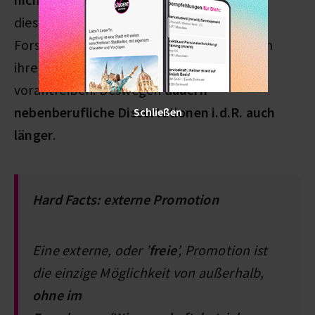
diesem Weg promovieren, können ihre
Forschung nur abends nach Feierabend, an
ihren Urlaubstagen oder am Wochenende
vorantreiben. Deswegen
dauern
nebenberufliche Dissertationen i.d.R. auch
Schließen
länger
.
Hard Facts: externe Promotion
Eine externe, oder ’
freie
’, Promotion ist
die einzige Möglichkeit von außerhalb,
ohne im