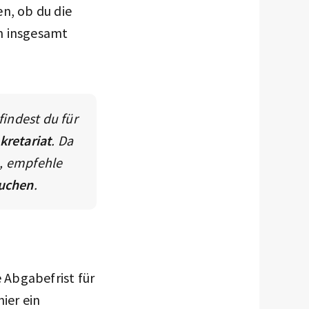
en, ob du die
n insgesamt
findest du für
kretariat
. Da
, empfehle
uchen
.
e Abgabefrist für
ier ein