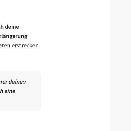
h deine
rlängerung
aten erstrecken
er deine:r
h eine