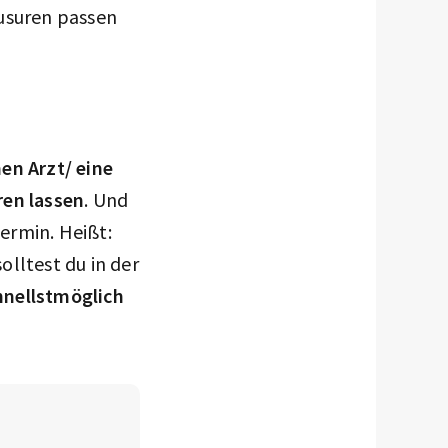
ausuren passen
nen Arzt/ eine
ren lassen
. Und
ermin. Heißt:
olltest du in der
hnellstmöglich