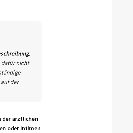
eschreibung
,
 dafür nicht
ständige
 auf der
 der ärztlichen
ten oder intimen