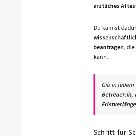
ärztliches Attes
Du kannst dadu
wissenschaftlic
beantragen
, di
kann.
Gib in jedem
Betreuer:in, 
Fristverläng
Schritt-für-S