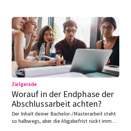
Verteidigung. Hier erfährst du easy
verständlich, wie du deine Arbeit präsentierst,
Fragen rockst und trotz Nervosität souverän
bestehst.
Zielgerade
Worauf in der Endphase der
Abschlussarbeit achten?
Der Inhalt deiner Bachelor-/Masterarbeit steht
so halbwegs, aber die Abgabefrist rückt immer
näher. Wir geben dir Tipps, was du auf den