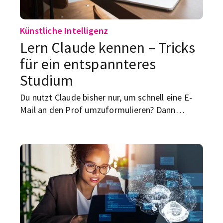
Künstliche Intelligenz
Lern Claude kennen – Tricks
für ein entspannteres
Studium
Du nutzt Claude bisher nur, um schnell eine E-
Mail an den Prof umzuformulieren? Dann
verschenkst du gerade richtig viel Potenzial. Die
KI von Anthropic kann deutlich mehr als
hübsche Sätze bauen – und die spannendsten
Funktionen tauchen in keinem Erstsemester-
Ratgeber auf.