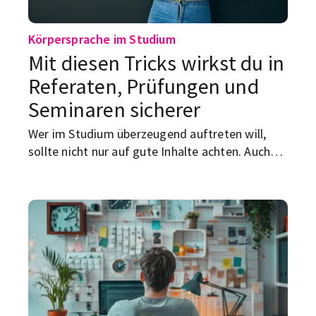
Körpersprache im Studium
Mit diesen Tricks wirkst du in
Referaten, Prüfungen und
Seminaren sicherer
Wer im Studium überzeugend auftreten will,
sollte nicht nur auf gute Inhalte achten. Auch
die Körpersprache spielt eine große Rolle. Ob
im Referat, in der mündlichen Prüfung, im
Seminar oder beim Bewerbungsgespräch für
Praktikum oder Werkstudentenjob: Dein
Auftreten entscheidet mit darüber, wie sicher,
kompetent und glaubwürdig du wirkst.