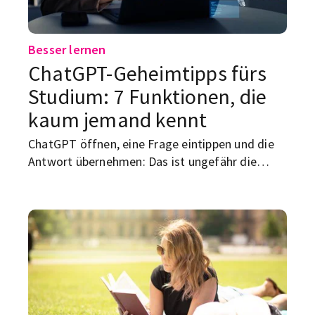
Besser lernen
ChatGPT-Geheimtipps fürs
Studium: 7 Funktionen, die
kaum jemand kennt
ChatGPT öffnen, eine Frage eintippen und die
Antwort übernehmen: Das ist ungefähr die
langweiligste Art, die KI zu nutzen. Hinter dem
Chatfenster stecken Funktionen, mit denen du
dich abfragen lassen, mündliche Prüfungen
simulieren, Dokumente vergleichen oder
Datensätze untersuchen kannst. Hier kommen
sieben ChatGPT-Geheimtipps für Studierende,
die dir Arbeit ersparen – ohne dir das Denken
abzunehmen.