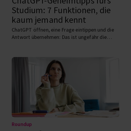
ChatGPT-Geheimtipps fürs
Studium: 7 Funktionen, die
kaum jemand kennt
ChatGPT öffnen, eine Frage eintippen und die
Antwort übernehmen: Das ist ungefähr die
langweiligste Art, die KI zu nutzen. Hinter dem
Chatfenster stecken Funktionen, mit denen du
dich abfragen lassen, mündliche Prüfungen
simulieren, Dokumente vergleichen oder
Datensätze untersuchen kannst. Hier kommen
sieben ChatGPT-Geheimtipps für Studierende,
die dir Arbeit ersparen – ohne dir das Denken
abzunehmen.
Roundup