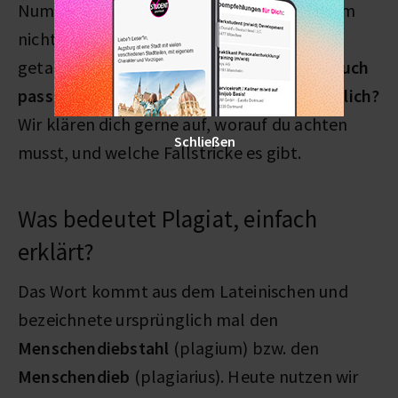
Nummer zu erholen. Und sie sind bei weitem
nicht die Einzigen, die in die Plagiatsfalle
getappt sind. Hast du
Sorge
, dass dir das
auch
passieren
kann? Vielleicht sogar
unabsichtlich?
Wir klären dich gerne auf, worauf du achten
Schließen
musst, und welche Fallstricke es gibt.
Was bedeutet Plagiat, einfach
erklärt?
Das Wort kommt aus dem Lateinischen und
bezeichnete ursprünglich mal den
Menschendiebstahl
(plagium) bzw. den
Menschendieb
(plagiarius). Heute nutzen wir