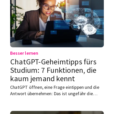
Funktionen tauchen in keinem Erstsemester-
Ratgeber auf.
Besser lernen
ChatGPT-Geheimtipps fürs
Studium: 7 Funktionen, die
kaum jemand kennt
ChatGPT öffnen, eine Frage eintippen und die
Antwort übernehmen: Das ist ungefähr die
langweiligste Art, die KI zu nutzen. Hinter dem
Chatfenster stecken Funktionen, mit denen du
dich abfragen lassen, mündliche Prüfungen