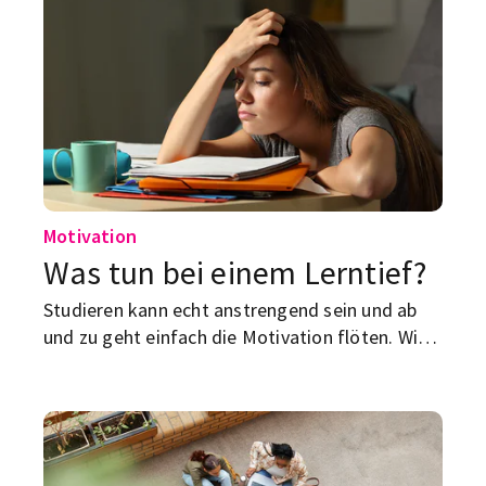
simulieren, Dokumente vergleichen oder
Datensätze untersuchen kannst. Hier kommen
sieben ChatGPT-Geheimtipps für Studierende,
die dir Arbeit ersparen – ohne dir das Denken
abzunehmen.
Motivation
Was tun bei einem Lerntief?
Studieren kann echt anstrengend sein und ab
und zu geht einfach die Motivation flöten. Wir
haben Tipps, um dir aus dem nächsten Lerntief
zu helfen.