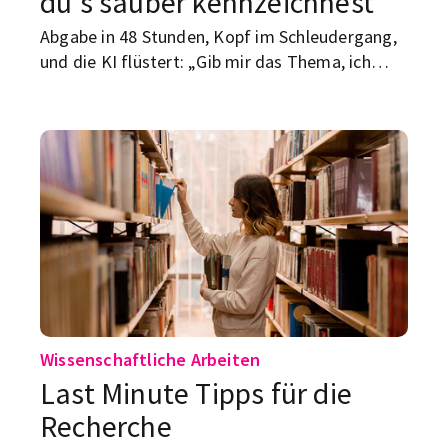
du’s sauber kennzeichnest
Abgabe in 48 Stunden, Kopf im Schleudergang,
und die KI flüstert: „Gib mir das Thema, ich
regel das.“ Genau hier wird’s heikel. Denn im
Studium zählt nicht nur das Ergebnis, sondern
dein Weg dahin: Denken, Auswählen, Bewerten,
Argumentieren. Generative KI (kurz: GKI) kann
dich dabei unterstützen – aber sie darf deine
Eigenleistung nicht unsichtbar machen.
Wissenschaftliche Arbeiten
Last Minute Tipps für die
Recherche