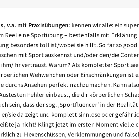
s, v.a. mit Praxisübungen
: kennen wir alle: ein supe
em Reel eine Sportübung – bestenfalls mit Erklärung 
ng besonders toll ist/wobei sie hilft. So far so goo
isschen mit Sport auskennst und/oder den/die Conten
 ihm/ihr vertraust. Warum? Als kompletter Sportlaie,
örperlichen Wehwehchen oder Einschränkungen ist es
ne durchs Ansehen perfekt nachzumachen. Kann also 
Austesten Fehler einbaust, die dir körperlichen Sch
ch sein, dass der sog. ‚Sportfluencer‘ in der Realität
s er/sie da zeigt und komplett sinnlose oder gefähr
ißte ja nicht! Klingt jetzt im ersten Moment viellei
irklich zu Hexenschüssen, Verklemmungen und falsc