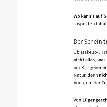
Wo kann’s auf S
suspekten Inhal
Der Schein t
Ob Makeup-, Trad
n
icht alles, was
nur K.I.-generie
Natur, denn
nic
hoch, um der Fo
Von
Lügengesch