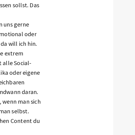
ssen sollst. Das
en uns gerne
 emotional oder
a will ich hin.
die extrem
 alle Social-
ika oder eigene
reichbaren
gendwann daran.
, wenn man sich
man selbst.
lchen Content du