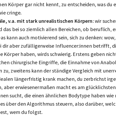
nen Körper gar nicht kennt, zu entscheiden, was du e
ie cringe.
e, v.a. mit stark unrealistischen Körpern
: wir such
d das bei so ziemlich allen Bereichen, ob beruflich,
Das kann auch motivierend sein, sich zu denken: wow, d
 dir aber zufälligerweise Influencer:innen betrifft, 
he Körper haben, wirds schwierig. Erstens geben nicht
en chirurgische Eingriffe, die Einnahme von Anabol
 zu, zweitens kann der ständige Vergleich mit uner
ealen längerfristig krank machen, du zerbrichst ir
, aber erwiesenermaßen macht es am glücklichsten
nnen sucht, die einen ähnlichen Bodytype haben wie 
lles über den Algorithmus steuern, also darüber, we
kest, wem du folgst.