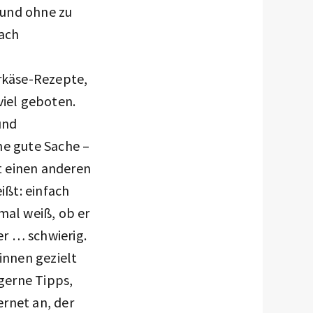
 und ohne zu
fach
rkäse-Rezepte,
viel geboten.
und
ne gute Sache –
at einen anderen
ßt: einfach
mal weiß, ob er
er … schwierig.
innen gezielt
 gerne Tipps,
rnet an, der