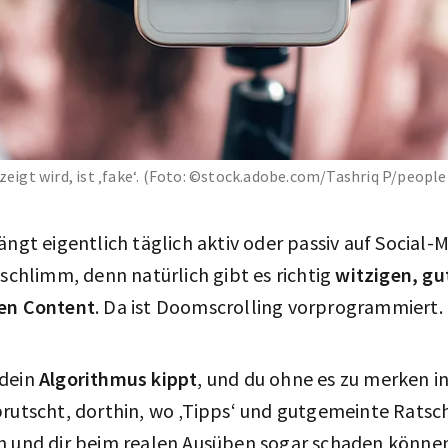
ezeigt wird, ist ‚fake‘. (Foto: ©stock.adobe.com/Tashriq P/peop
ängt eigentlich täglich aktiv oder passiv auf Social
 schlimm, denn natürlich gibt es richtig
witzigen, gu
ven Content
. Da ist Doomscrolling vorprogrammiert.
dein
Algorithmus kippt
, und du ohne es zu merken i
rutscht, dorthin, wo ‚Tipps‘ und gutgemeinte Ratsc
n und dir beim realen Ausüben sogar schaden könne