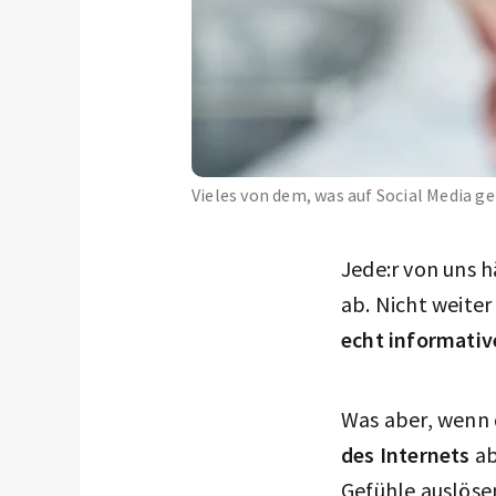
Vieles von dem, was auf Social Media g
Jede:r von uns h
ab. Nicht weiter
echt informati
Was aber, wenn 
des Internets
ab
Gefühle auslöse