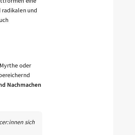
lattformen eine
 radikalen und
auch
 Myrthe oder
bereichernd
 und Nachmachen
cer:innen sich