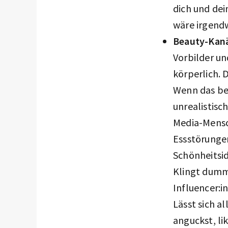
dich und dei
wäre irgendw
Beauty-Kanäl
Vorbilder un
körperlich. 
Wenn das bei
unrealistisc
Media-Mensch
Essstörungen
Schönheitsid
Klingt dumm
Influencer:i
Lässt sich a
anguckst, li