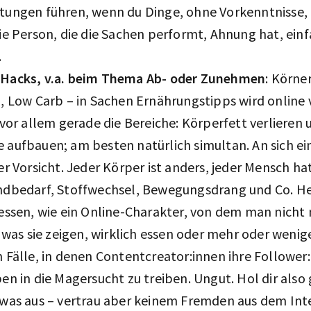
tungen führen, wenn du Dinge, ohne Vorkenntnisse,
ie Person, die die Sachen performt, Ahnung hat, ein
.
Hacks, v.a. beim Thema Ab- oder Zunehmen
: Körne
, Low Carb – in Sachen Ernährungstipps wird online 
 vor allem gerade die Bereiche: Körperfett verlieren 
aufbauen; am besten natürlich simultan. An sich ei
er Vorsicht. Jeder Körper ist anders, jeder Mensch h
ndbedarf, Stoffwechsel, Bewegungsdrang und Co. Hei
essen, wie ein Online-Charakter, von dem man nicht 
, was sie zeigen, wirklich essen oder mehr oder wenig
 Fälle, in denen Contentcreator:innen ihre Follower:
en in die Magersucht zu treiben. Ungut. Hol dir also
was aus – vertrau aber keinem Fremden aus dem Inte