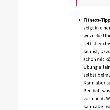
Fitness-Tipp
zeigt in ein
wozu die Übu
selbst ein b
kennst, bzw.
schon mit k
Übung allei
selbst beim 
Kann aber au
Peil hat, wa
vormacht. We
kann aber w