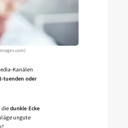
leimages.com)
-Media-Kanälen
t-tuenden oder
n die
dunkle Ecke
hläge ungute
n?