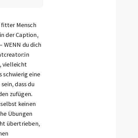
r fitter Mensch
in der Caption,
d – WENN du dich
tcreator:in
 vielleicht
 schwierig eine
sein, dass du
aden zufügen.
 selbst keinen
liche Übungen
cht übertrieben,
hen