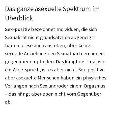
Das ganze asexuelle Spektrum im
Überblick
Sex-positiv
bezeichnet Individuen, die sich
Sexualität nicht grundsätzlich abgeneigt
fühlen, diese auch ausleben, aber keine
sexuelle Anziehung den Sexualpartnern:innen
gegenüber empfinden. Das klingt erst mal wie
ein Widerspruch, ist es aber nicht. Sex-positive
aber asexuelle Menschen haben ein physisches
Verlangen nach Sex und/oder einem Orgasmus
– das hängt aber eben nicht vom Gegenüber
ab.