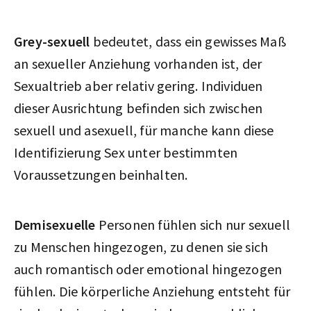
Grey-sexuell
bedeutet, dass ein gewisses Maß
an sexueller Anziehung vorhanden ist, der
Sexualtrieb aber relativ gering. Individuen
dieser Ausrichtung befinden sich zwischen
sexuell und asexuell, für manche kann diese
Identifizierung Sex unter bestimmten
Voraussetzungen beinhalten.
Demisexuelle
Personen fühlen sich nur sexuell
zu Menschen hingezogen, zu denen sie sich
auch romantisch oder emotional hingezogen
fühlen. Die körperliche Anziehung entsteht für