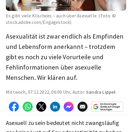
Es gibt viele Klischees – auch über Asexuelle. (Foto: ©
stock.adobe.com/Engagestock)
Asexualität ist zwar endlich als Empfinden
und Lebensform anerkannt – trotzdem
gibt es noch zu viele Vorurteile und
Fehlinformationen über asexuelle
Menschen. Wir klären auf.
Mittwoch, 07.12.2022, 06:00 Uhr, Autor:
Sandra Lippet
Asexuell zu sein bedeutet nicht zwangsläufig