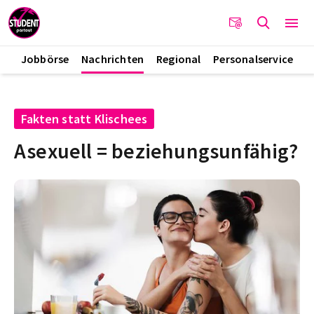
Jobbörse
Nachrichten
Regional
Personalservice
Fakten statt Klischees
Asexuell = beziehungsunfähig?