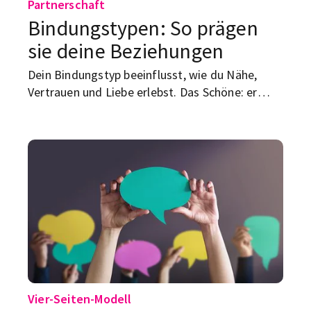
Partnerschaft
Bindungstypen: So prägen
sie deine Beziehungen
Dein Bindungstyp beeinflusst, wie du Nähe,
Vertrauen und Liebe erlebst. Das Schöne: er
lässt sich verändern.
Vier-Seiten-Modell