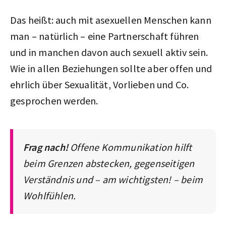
Das heißt: auch mit asexuellen Menschen kann
man – natürlich – eine Partnerschaft führen
und in manchen davon auch sexuell aktiv sein.
Wie in allen Beziehungen sollte aber offen und
ehrlich über Sexualität, Vorlieben und Co.
gesprochen werden.
Frag nach!
Offene Kommunikation hilft
beim Grenzen abstecken, gegenseitigen
Verständnis und – am wichtigsten! – beim
Wohlfühlen.