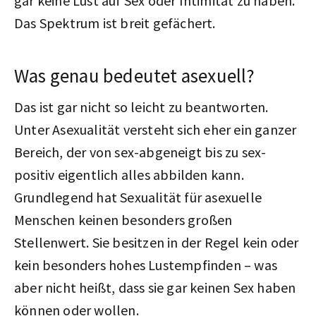
gar keine Lust auf Sex oder Intimität zu haben.
Das Spektrum ist breit gefächert.
Was genau bedeutet asexuell?
Das ist gar nicht so leicht zu beantworten.
Unter Asexualität versteht sich eher ein ganzer
Bereich, der von sex-abgeneigt bis zu sex-
positiv eigentlich alles abbilden kann.
Grundlegend hat Sexualität für asexuelle
Menschen keinen besonders großen
Stellenwert. Sie besitzen in der Regel kein oder
kein besonders hohes Lustempfinden – was
aber nicht heißt, dass sie gar keinen Sex haben
können oder wollen.