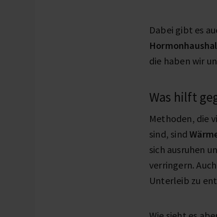
Dabei gibt es a
Hormonhaushalt
die haben wir u
Was hilft g
Methoden, die v
sind, sind
Wärme
sich ausruhen u
verringern. Auc
Unterleib zu en
Wie sieht es abe