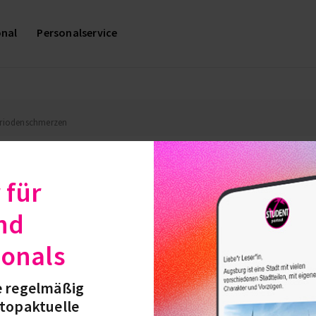
onal
Personalservice
Periodenschmerzen
 für
ittel bei Periodenschmerzen
nd
es einmal im Monat unangenehm werden: die Me
ionals
f natürliche Art und Weise gegen Schmerz und 
e regel­mäßig
 topaktuelle