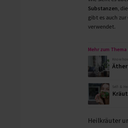
Substanzen
, di
gibt es auch zu
verwendet.
Mehr zum Thema
Know ho
Äther
Self- & He
Kräut
Heilkräuter u