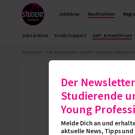
Jobbörse
Nachrichten
Regi
Jobs & More
Study Support
Self- & Healthcare
Nachrichten
Self- & Healthcare
Health
Natürliche Mittel bei 
Heilpflanzen
Der Newsletter
Natürliche M
Studierende u
Für Frauen kann 
Young Profess
vorbei. Was du au
kannst?
Melde Dich an und erhalt
aktuelle News, Tipps und