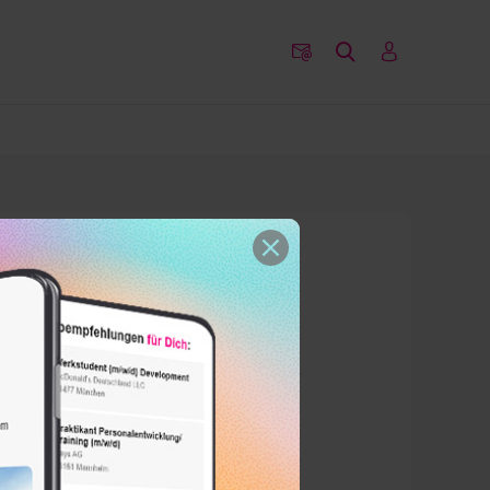
nstruation schaut
Krämpfe tun