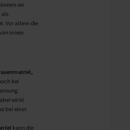
 können sie
 als
. Vor allem die
von innen
Frauenmantel,
noch bei
pannung.
Dabei wirkt
 bei einer
ntel
kann die