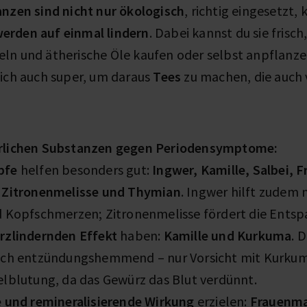
anzen sind nicht nur ökologisch
, richtig eingesetzt,
erden auf einmal lindern
. Dabei kannst du sie frisch,
ln und ätherische Öle kaufen oder selbst anpflanzen
ich auch super, um daraus
Tees
zu machen, die auch 
rlichen Substanzen gegen Periodensymptome:
pfe
helfen besonders gut:
Ingwer, Kamille, Salbei, 
 Zitronenmelisse und Thymian
. Ingwer hilft zudem 
d Kopfschmerzen; Zitronenmelisse fördert die Ents
rzlindernden Effekt
haben:
Kamille und Kurkuma
. 
uch entzündungshemmend – nur Vorsicht mit Kurkuma
elblutung, da das Gewürz das Blut verdünnt.
e und remineralisierende Wirkung
erzielen:
Frauenma