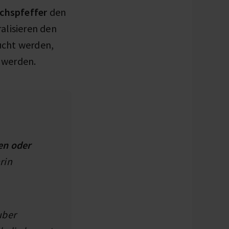
chspfeffer
den
alisieren den
aucht werden,
t werden.
en oder
rin
uber