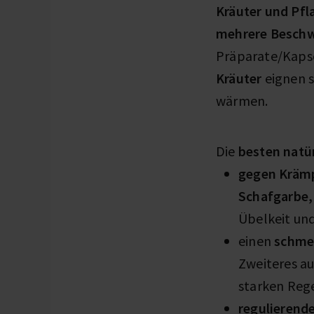
Kräuter und Pfl
mehrere Beschw
Präparate/Kapse
Kräuter
eignen s
wärmen.
Die
besten natü
gegen Kräm
Schafgarbe,
Übelkeit un
einen
schme
Zweiteres a
starken Reg
regulierend