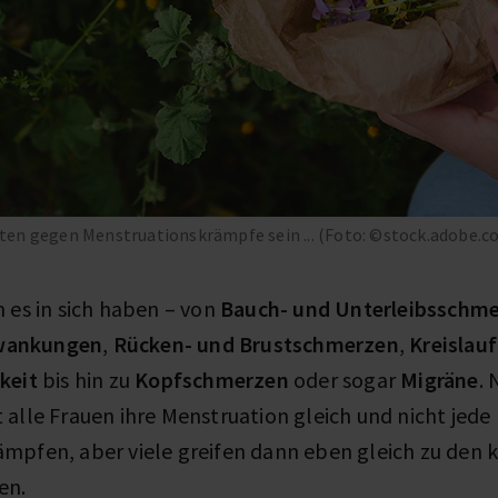
en gegen Menstruationskrämpfe sein ... (Foto: ©stock.adobe.c
 es in sich haben – von
Bauch- und Unterleibsschm
wankungen
,
Rücken- und Brustschmerzen
,
Kreislau
keit
bis hin zu
Kopfschmerzen
oder sogar
Migräne
. 
alle Frauen ihre Menstruation gleich und nicht jede
mpfen, aber viele greifen dann eben gleich zu den k
en.