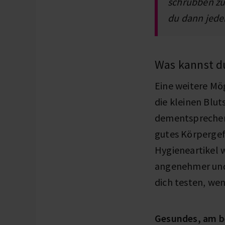
schrubben zu
du dann jed
Was kannst d
Eine weitere Mög
die kleinen Blu
dementsprechend
gutes Körpergef
Hygieneartikel w
angenehmer und 
dich testen, we
Gesundes, am b