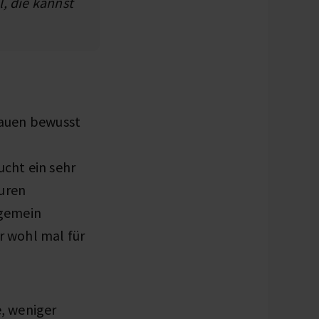
, die kannst
Frauen bewusst
cht ein sehr
euren
lgemein
 wohl mal für
, weniger