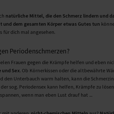
uch
natürliche Mittel, die den Schmerz lindern und 
 und dem gesamten Körper etwas Gutes tun
könne
ns für dich mal angesehen.
egen Periodenschmerzen?
ielen Frauen gegen die Krämpfe helfen und eben ni
 und Sex
. Ob Körnerkissen oder die altbewährte Wä
nd den Unterbauch warm halten, kann die Schmerzint
h der sog. Periodensex kann helfen, Krämpfe zu löse
tspannen, wenn man eben Lust drauf hat ...
r mit anderen,
nicht-chemischen Mitteln
aus?
Natürl