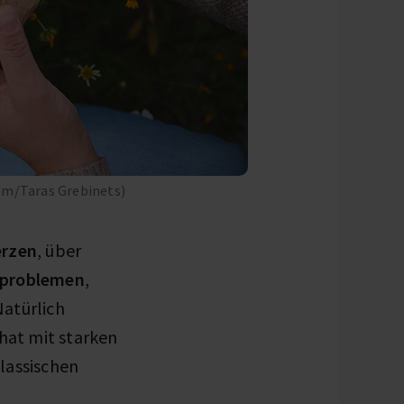
om/Taras Grebinets)
erzen
, über
fproblemen
,
Natürlich
 hat mit starken
lassischen