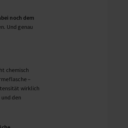
dabei noch dem
n. Und genau
cht chemisch
rmeflasche –
ensität wirklich
n und den
iche