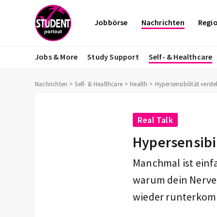
Jobbörse
Nachrichten
Regi
Jobs & More
Study Support
Self- & Healthcare
Nachrichten
Self- & Healthcare
Health
Hypersensibilität verst
Real Talk
Hypersensibi
Manchmal ist einfac
warum dein Nerven
wieder runterkom