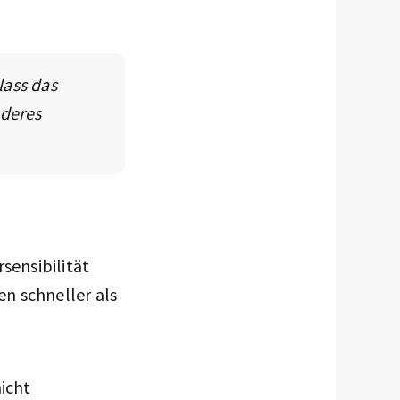
lass das
nderes
rsensibilität
n schneller als
nicht