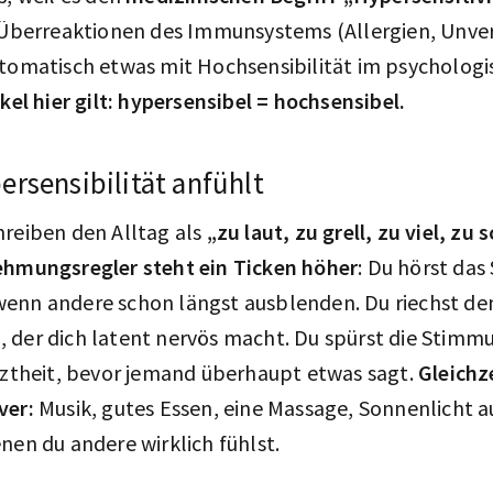
. Überreaktionen des Immunsystems (Allergien, Unver
utomatisch etwas mit Hochsensibilität im psychologi
kel hier gilt: hypersensibel = hochsensibel.
ersensibilität anfühlt
hreiben den Alltag als
„zu laut, zu grell, zu viel, zu 
hmungsregler steht ein Ticken höher
: Du hörst das
enn andere schon längst ausblenden. Du riechst de
 der dich latent nervös macht. Du spürst die Stim
eiztheit, bevor jemand überhaupt etwas sagt.
Gleichz
ver:
Musik, gutes Essen, eine Massage, Sonnenlicht a
nen du andere wirklich fühlst.