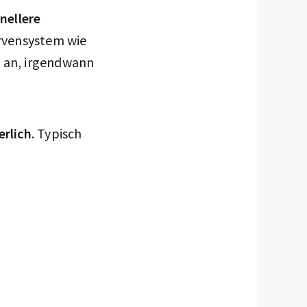
nellere
Nervensystem wie
t an, irgendwann
rlich
. Typisch