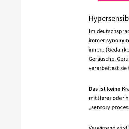
Hypersensibe
Im deutschsprac
immer synony
innere (Gedanke
Geräusche, Gerü
verarbeitest sie 
Das ist keine K
mittlerer oder h
„sensory processi
Verwirrend wird’