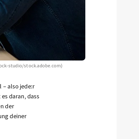
tock-studio/stock.adobe.com)
 – also jede:r
 es daran, dass
n der
ung deiner