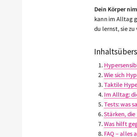
Dein Körper ni
kann im Alltag 
du lernst, sie z
Inhaltsübers
Hypersensibe
Wie sich Hyp
Taktile Hype
Im Alltag: di
Tests: was 
Stärken, die
Was hilft ge
FAQ – alles a