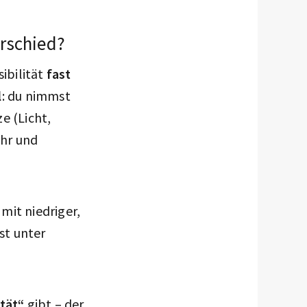
erschied?
ibilität
fast
l
: du nimmst
e (Licht,
ahr und
mit niedriger,
st unter
tät“
gibt – der