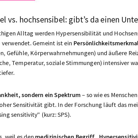
l vs. hochsensibel: gibt’s da einen Unt
higen Alltag werden Hypersensibilität und Hochsens
m
verwendet. Gemeint ist ein
Persönlichkeitsmerkma
n, Gefühle, Körperwahrnehmungen) und äußere Reiz
che, Temperatur, soziale Stimmungen) intensiver w
tiefer.
rankheit, sondern ein Spektrum
– so wie es Menschen 
oher Sensitivität gibt. In der Forschung läuft das mei
ng sensitivity“ (kurz: SPS).
s, weil es den
medizinischen Begriff „Hypersensitivi