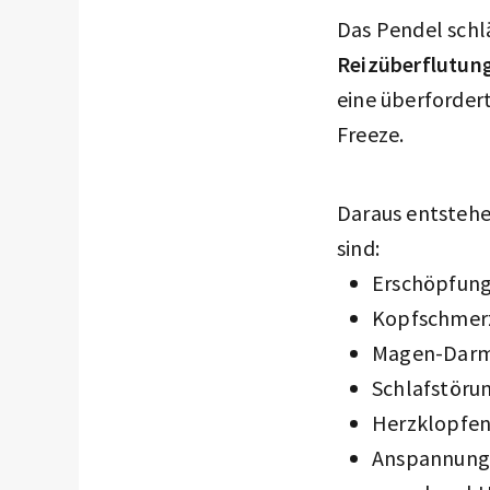
Das Pendel schl
Reizüberflutun
eine überforder
Freeze.
Daraus entsteh
sind:
Erschöpfung
Kopfschmer
Magen-Darm-
Schlafstöru
Herzklopfen
Anspannung 