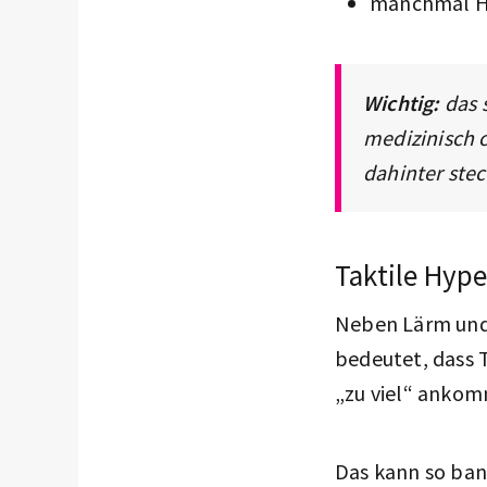
manchmal H
Wichtig:
das 
medizinisch 
dahinter stec
Taktile Hype
Neben Lärm und 
bedeutet, dass 
„zu viel“ anko
Das kann so ban