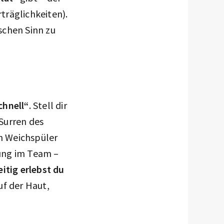
träglichkeiten).
schen Sinn zu
schnell“
. Stell dir
 Surren des
n Weichspüler
mung im Team –
eitig erlebst du
uf der Haut,