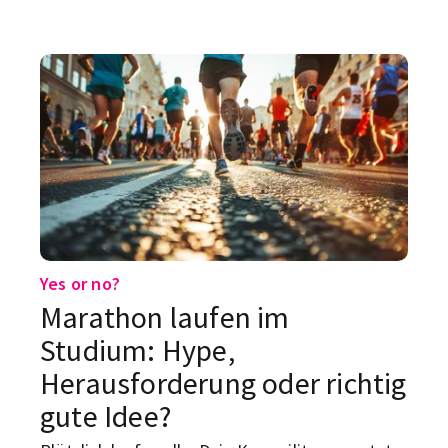
nach einem Projekt, das ungefähr so realistisch
ist wie „nur kurz TikTok öffnen“. Aber: Du
brauchst keinen perfekten Ernährungsplan,
keine teure Fitnessstudio-Mitgliedschaft und
auch keine Superfood-Bowl, deren Zutaten
mehr kosten als dein Wocheneinkauf.
Yes or no?
Marathon laufen im
Studium: Hype,
Herausforderung oder richtig
gute Idee?