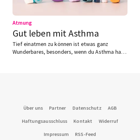
Atmung
Gut leben mit Asthma
Tief einatmen zu können ist etwas ganz
Wunderbares, besonders, wenn du Asthma hast.
Wir geben dir ein paar Dos and Don’ts für
deinen beschwerdefreien Alltag.
Über uns
Partner
Datenschutz
AGB
Haftungsausschluss
Kontakt
Widerruf
Impressum
RSS-Feed