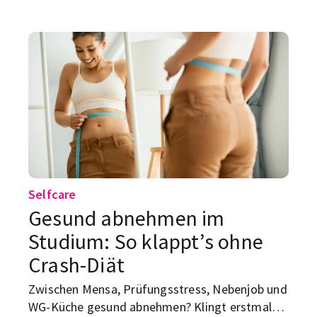
Selbstfürsorge toxisch? Wir zeigen dir, woran du
ungesunde Selfcare erkennst und wie echte
Balance gelingt.
Selfcare
Gesund abnehmen im
Studium: So klappt’s ohne
Crash-Diät
Zwischen Mensa, Prüfungsstress, Nebenjob und
WG-Küche gesund abnehmen? Klingt erstmal