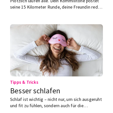
Plötzlich laufen alle. Dein Kommilitone postet
seine 15 Kilometer Runde, deine Freundin redet
von Pace, und auf TikTok sieht
Marathontraining fast aus wie ein neues
Studienfach mit schöneren Schuhen. Aber was
steckt hinter dem Trend?
Tipps & Tricks
Besser schlafen
Schlaf ist wichtig – nicht nur, um sich ausgeruht
und fit zu fühlen, sondern auch für die
Konzentration. Wie du deine Schlummerqualität