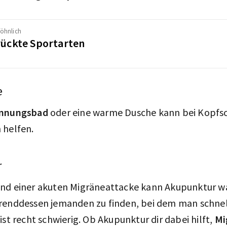
öhnlich
rückte Sportarten
e
nnungsbad
oder eine warme Dusche kann bei Kopfs
 helfen.
r
end einer akuten Migräneattacke kann Akupunktur 
renddessen jemanden zu finden, bei dem man schnel
ist recht schwierig. Ob Akupunktur dir dabei hilft,
Mi