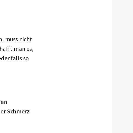
n, muss nicht
hafft man es,
edenfalls so
gen
 der Schmerz