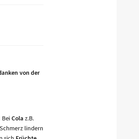
danken von der
. Bei
Cola
z.B.
n Schmerz lindern
n sich
Früchte