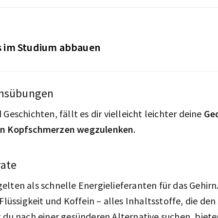
s im Studium abbauen
onsübungen
Geschichten, fällt es dir vielleicht leichter deine
Ge
en Kopfschmerzen wegzulenken
.
rate
lten als schnelle Energielieferanten für das Gehirn
 Flüssigkeit und Koffein – alles Inhaltsstoffe, die de
 du nach einer gesünderen Alternative suchen, biete