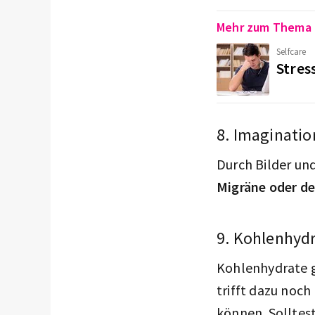
Mehr zum Thema
Selfcare
Stres
8. Imaginati
Durch Bilder und 
Migräne oder d
9. Kohlenhyd
Kohlenhydrate ge
trifft dazu noch
können. Solltest