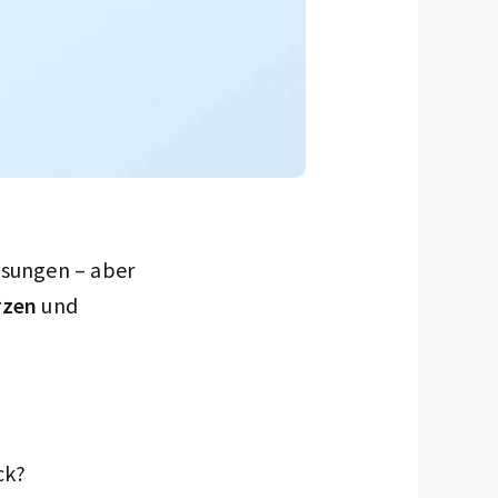
ösungen – aber
rzen
und
ck?