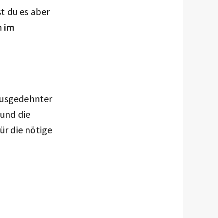
t du es aber
h
im
 ausgedehnter
und die
r die nötige