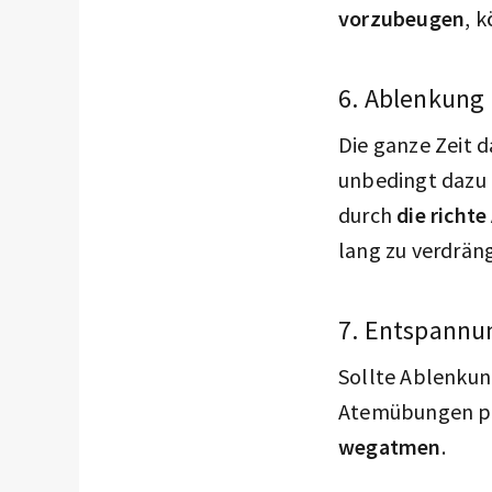
vorzubeugen
, 
6. Ablenkung
Die ganze Zeit 
unbedingt dazu 
durch
die richt
lang zu verdrän
7. Entspannu
Sollte Ablenkun
Atemübungen pr
wegatmen
.