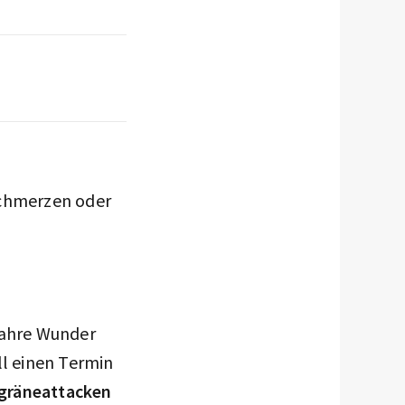
chmerzen oder
wahre Wunder
l einen Termin
gräneattacken