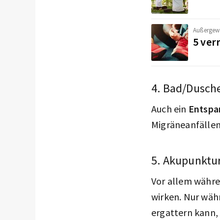
Außergew
5 ver
4. Bad/Dusch
Auch ein
Entspa
Migräneanfällen
5. Akupunktu
Vor allem währ
wirken. Nur wäh
ergattern kann, 