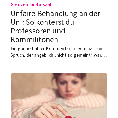
Grenzen im Hörsaal
Unfaire Behandlung an der
Uni: So konterst du
Professoren und
Kommilitonen
Ein gönnerhafter Kommentar im Seminar. Ein
Spruch, der angeblich „nicht so gemeint“ war.
Eine Situation, in der du plötzlich dastehst und
denkst: War das gerade einfach nur
unangenehm – oder komplett unfair? Genau
das macht den Uni-Alltag manchmal so nervig:
Man soll ruhig bleiben, höflich bleiben, weiter
funktionieren. Nur hilft dir das wenig, wenn dich
jemand regelmäßig kleinmacht.