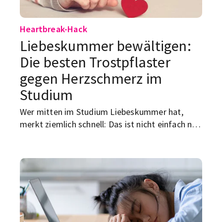
Heartbreak-Hack
Liebeskummer bewältigen:
Die besten Trostpflaster
gegen Herzschmerz im
Studium
Wer mitten im Studium Liebeskummer hat,
merkt ziemlich schnell: Das ist nicht einfach nur
ein bisschen traurig sein. Es ist eher dieses
miese Gesamtpaket aus Schlafmangel,
Kopfkino, null Konzentration und dem Gefühl,
dass plötzlich schon der Weg zur Vorlesung wie
ein emotionaler Hindernisparcours wirkt. Und
natürlich kommt Herzschmerz nie dann, wenn
der Kalender leer und das Leben entspannt ist.