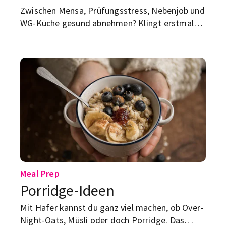
Zwischen Mensa, Prüfungsstress, Nebenjob und
WG-Küche gesund abnehmen? Klingt erstmal
nach einem Projekt, das ungefähr so realistisch
ist wie „nur kurz TikTok öffnen“. Aber: Du
brauchst keinen perfekten Ernährungsplan,
keine teure Fitnessstudio-Mitgliedschaft und
auch keine Superfood-Bowl, deren Zutaten
mehr kosten als dein Wocheneinkauf.
Meal Prep
Porridge-Ideen
Mit Hafer kannst du ganz viel machen, ob Over-
Night-Oats, Müsli oder doch Porridge. Das