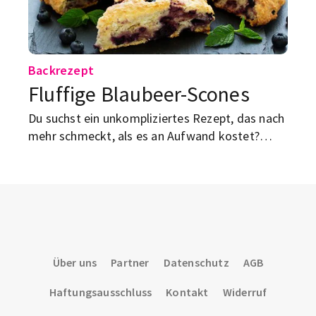
Backrezept
Fluffige Blaubeer-Scones
Du suchst ein unkompliziertes Rezept, das nach
mehr schmeckt, als es an Aufwand kostet?
Dann probier diese leckeren Blaubeer-
Buttermilch-Scones – mit ein paar Tricks
gelingen sie dir garantiert!
Über uns
Partner
Datenschutz
AGB
Haftungsausschluss
Kontakt
Widerruf