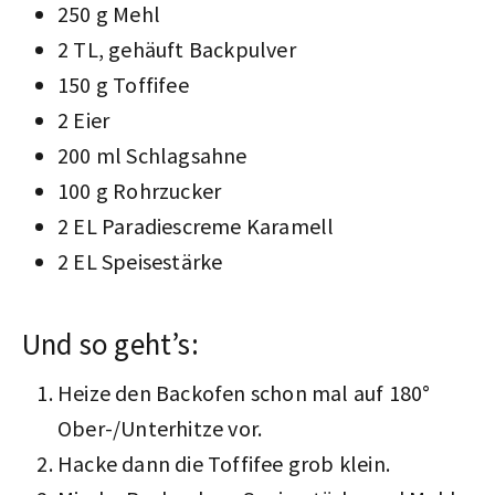
250 g Mehl
2 TL, gehäuft Backpulver
150 g Toffifee
2 Eier
200 ml Schlagsahne
100 g Rohrzucker
2 EL Paradiescreme Karamell
2 EL Speisestärke
Und so geht’s:
Heize den Backofen schon mal auf 180°
Ober-/Unterhitze vor.
Hacke dann die Toffifee grob klein.