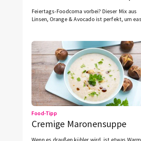
Feiertags-Foodcoma vorbei? Dieser Mix aus
Linsen, Orange & Avocado ist perfekt, um ea
und lecker in die „New Year, healthier me“-Är
zu starten.
Food-Tipp
Cremige Maronensuppe
Wenn es draußen kühler wird, ist etwas War