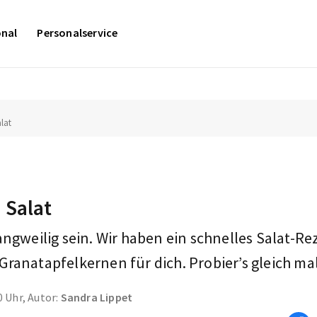
onal
Personalservice
lat
 Salat
angweilig sein. Wir haben ein schnelles Salat-Re
ranatapfelkernen für dich. Probier’s gleich ma
0 Uhr, Autor:
Sandra Lippet