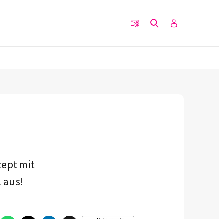
zept mit
l aus!