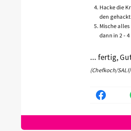
Hacke die Kr
den gehackt
Mische alles
dann in 2 - 4
... fertig, Gu
(Chefkoch/SALI)