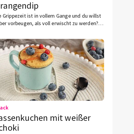
rangendip
e Grippezeit ist in vollem Gange und du willst
eber vorbeugen, als voll erwischt zu werden?
nn stärke dein Immunsystem mit diesem
rtoffel-Wurzelgemüse.
ack
assenkuchen mit weißer
choki