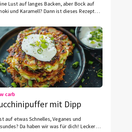
ine Lust auf langes Backen, aber Bock auf
hoki und Karamell? Dann ist dieses Rezept
nau das Richtige! Der Mini-Kuchen wird in nur
nigen Minuten direkt in einer Tasse
zaubert.
w carb
ucchinipuffer mit Dipp
st auf etwas Schnelles, Veganes und
sundes? Da haben wir was für dich! Leckere