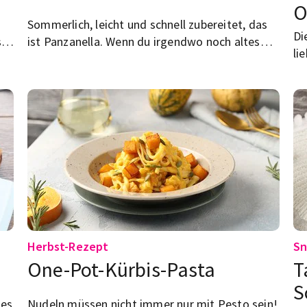
O
Sommerlich, leicht und schnell zubereitet, das
Di
sy
ist Panzanella. Wenn du irgendwo noch altes
li
a
Brot hast – kommt hier dein Rezept.
Da
Ka
Herbst-Rezept
Sn
One-Pot-Kürbis-Pasta
T
S
mes
Nudeln müssen nicht immer nur mit Pesto sein!