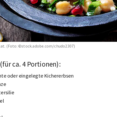
alat. (Foto: ©stock.adobe.com/chudo2307)
(für ca. 4 Portionen):
hte oder eingelegte Kichererbsen
nze
ersilie
el