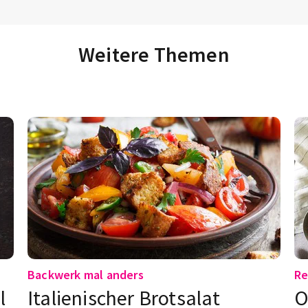
Weitere Themen
Backwerk mal anders
Re
l
Italienischer Brotsalat
O