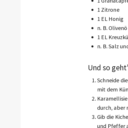
1 Granatapf
1 Zitrone
1 EL Honig
n. B. Olivenö
1 EL Kreuzk
n. B. Salz un
Und so geht’
Schneide die
mit dem Küm
Karamellisie
durch, aber 
Gib die Kich
und Pfeffer 