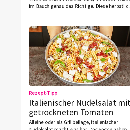
im Bauch genau das Richtige. Diese herbstlic
Suppe ist schnell gemacht, schmeckt fein-
nussig und sorgt für gemütliche Vibes nach
einem langen Unitag.
Rezept-Tipp
Italienischer Nudelsalat mi
getrockneten Tomaten
Alleine oder als Grillbeilage, italienischer
Nudelsalat macht was her. Deswegen haben 