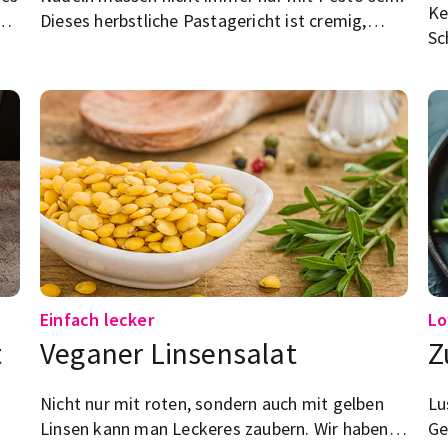
Ke
he
Dieses herbstliche Pastagericht ist cremig,
Sc
würzig und auch perfekt für faule Tage.
ge
we
ge
Einfach lecker
Lo
t
Veganer Linsensalat
Z
Nicht nur mit roten, sondern auch mit gelben
Lu
Linsen kann man Leckeres zaubern. Wir haben
Ge
wir