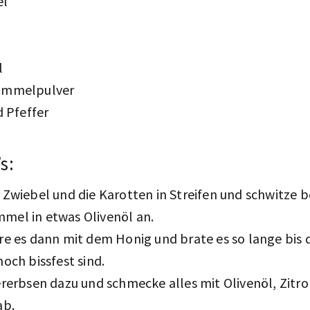
el
l
ümmelpulver
d Pfeffer
s:
 Zwiebel und die Karotten in Streifen und schwitze
mel in etwas Olivenöl an.
re es dann mit dem Honig und brate es so lange bis 
noch bissfest sind.
ererbsen dazu und schmecke alles mit Olivenöl, Zitro
ab.