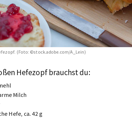
Hefezopf. (Foto: ©stock.adobe.com/A_Lein)
roßen Hefezopf brauchst du:
mehl
arme Milch
r
che Hefe, ca. 42 g