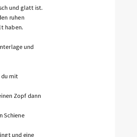
ch und glatt ist.
den ruhen
lt haben.
Unterlage und
 du mit
deinen Zopf dann
en Schiene
lingt und eine