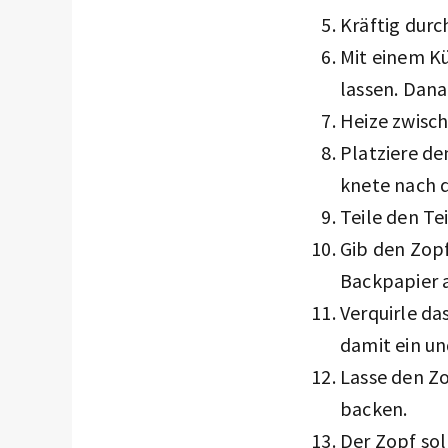
Kräftig durc
Mit einem K
lassen. Dana
Heize zwisch
Platziere de
knete nach 
Teile den Te
Gib den Zopf
Backpapier a
Verquirle da
damit ein un
Lasse den Zo
backen.
Der Zopf sol