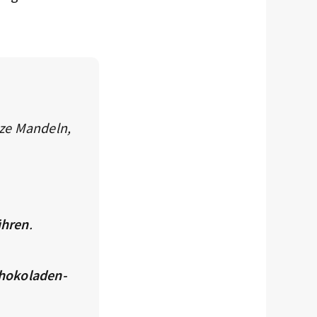
nze Mandeln,
ühren
.
chokoladen-