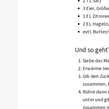
2 TL Salz
3 Eier, Größ
1 EL Zitron
2 EL Hagelz
evtl. Butter/
Und so geht’
Siebe das Me
Erwärme leic
Gib den Zuck
zusammen, bi
Rühre dann d
unter und gi
zusammen mi