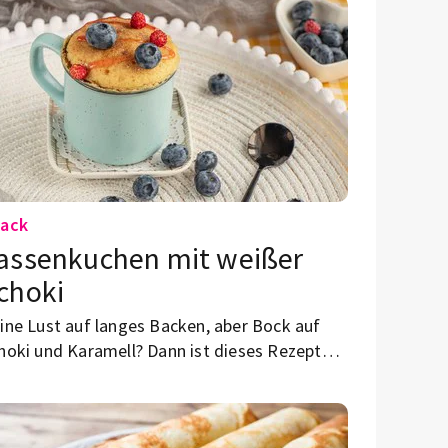
ack
assenkuchen mit weißer
choki
ine Lust auf langes Backen, aber Bock auf
hoki und Karamell? Dann ist dieses Rezept
nau das Richtige! Der Mini-Kuchen wird in nur
nigen Minuten direkt in einer Tasse
zaubert.