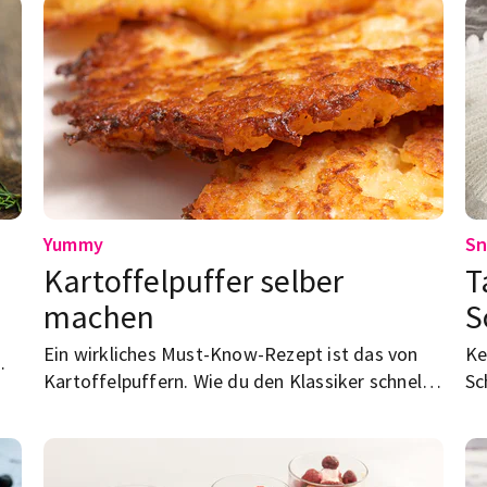
Yummy
Sn
Kartoffelpuffer selber
T
machen
S
Ein wirkliches Must-Know-Rezept ist das von
Ke
Kartoffelpuffern. Wie du den Klassiker schnell
Sc
er
und einfach selbst hinbekommst? Wir zeigen es
ge
dir.
we
ge