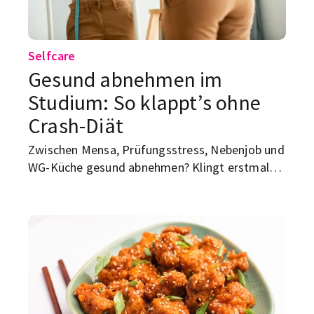
Selfcare
Gesund abnehmen im
Studium: So klappt’s ohne
Crash-Diät
Zwischen Mensa, Prüfungsstress, Nebenjob und
WG-Küche gesund abnehmen? Klingt erstmal
nach einem Projekt, das ungefähr so realistisch
ist wie „nur kurz TikTok öffnen“. Aber: Du
brauchst keinen perfekten Ernährungsplan,
keine teure Fitnessstudio-Mitgliedschaft und
auch keine Superfood-Bowl, deren Zutaten
mehr kosten als dein Wocheneinkauf.