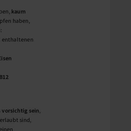
aben,
kaum
pfen haben,
n
:
t enthaltenen
Eisen
 B12
vorsichtig sein
,
erlaubt sind,
 einen