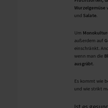
Wurzelgemüse
w
und
Salate
.
Um
Monokultur
außerdem auf
Ge
einschränkt. And
wenn man die
B
ausgräbt
.
Es kommt wie be
und wie strikt 
Ist es gesund