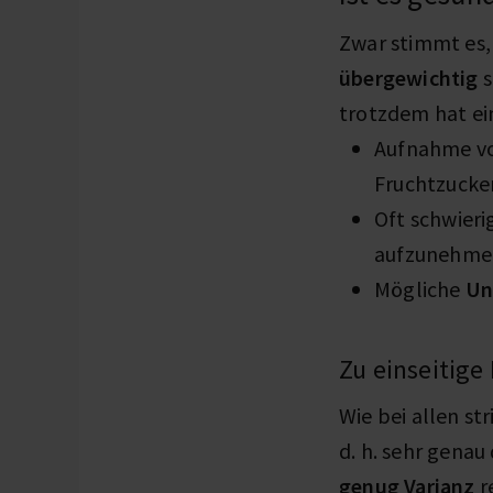
Zwar stimmt es,
übergewichtig
s
trotzdem hat ei
Aufnahme v
Fruchtzucker
Oft schwier
aufzunehme
Mögliche
Un
Zu einseitige
Wie bei allen s
d. h. sehr genau
genug Varianz
r