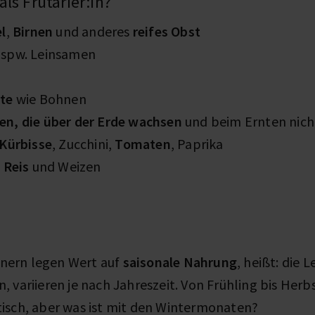
ls Frutarier:in?
l
,
Birnen
und anderes
reifes Obst
bspw. Leinsamen
te
wie Bohnen
n, die über der Erde wachsen
und beim Ernten nich
Kürbisse
, Zucchini,
Tomaten
, Paprika
e
Reis
und Weizen
innern legen Wert auf
saisonale Nahrung
, heißt: die 
 variieren je nach Jahreszeit. Von Frühling bis Herbs
isch, aber was ist mit den Wintermonaten?