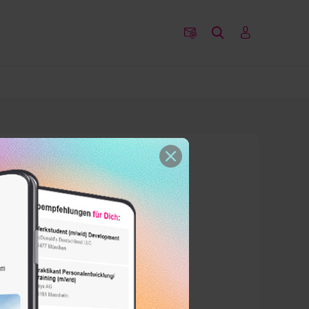
ll nur aus Früchten
nd sein?