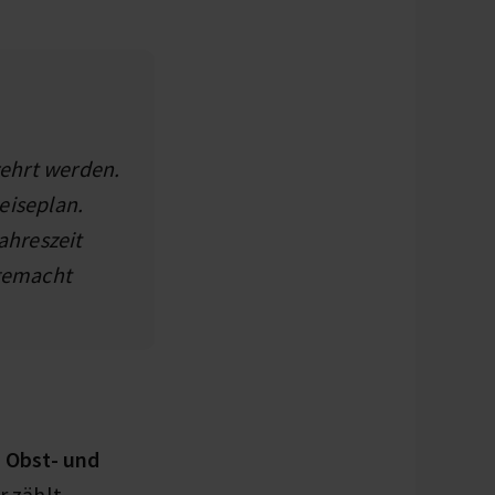
ehrt werden.
eiseplan.
ahreszeit
gemacht
e Obst- und
r zählt