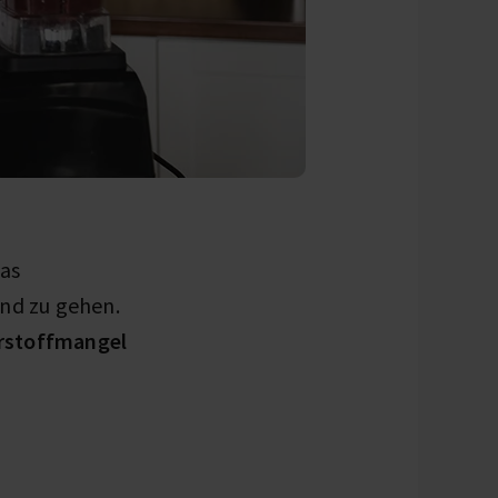
Was
und zu gehen.
rstoffmangel