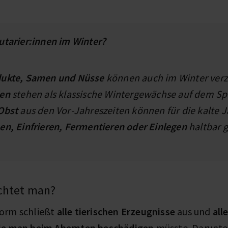
utarier:innen im Winter?
dukte, Samen und Nüsse
können auch im Winter verz
ien
stehen als klassische Wintergewächse auf dem Sp
 Obst
aus den Vor-Jahreszeiten können für die kalte J
en, Einfrieren, Fermentieren oder Einlegen
haltbar 
ichtet man?
orm schließt
alle tierischen Erzeugnisse
aus und
all
die man beim Abernten beschädigen
müsste. Darunte