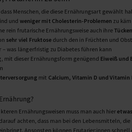
 dass Menschen, die diese Ernährungsart gewählt h
ind und
weniger mit Cholesterin-Problemen
zu käm
ne rein frutarische Ernährungsweise auch ihre
Tücke
on
sehr viel Fruktose
durch den in Früchten und Obs
 – was längerfristig zu Diabetes führen kann
ig, mit dieser Ernährungsform genügend
Eiweiß und 
n
terversorgung
mit
Calcium, Vitamin D und Vitamin
 Ernährung?
trikteren Ernährungsweisen muss man auch hier
etwas 
 darauf achten, dass man bei den Lebensmitteln, die 
einbringt. Ansonsten können Frutarier:innen schnell