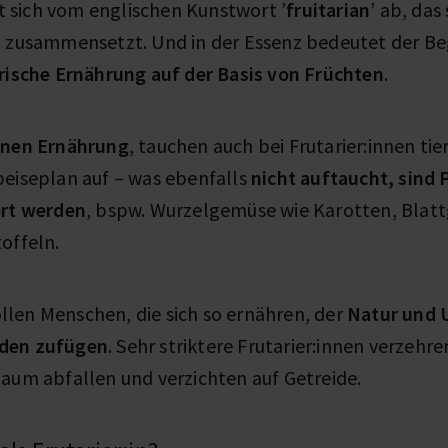
tet sich vom englischen Kunstwort ’
fruitarian
’ ab, das
’ zusammensetzt. Und in der Essenz bedeutet der Be
rische Ernährung auf der Basis von Früchten
.
nen Ernährung
, tauchen auch bei Frutarier:innen ti
peiseplan auf – was ebenfalls
nicht auftaucht, sind 
ört werden
, bspw. Wurzelgemüse wie Karotten, Blat
toffeln.
len Menschen, die sich so ernähren, der
Natur und 
den zufügen
. Sehr striktere Frutarier:innen verzehre
Baum abfallen und verzichten auf Getreide.