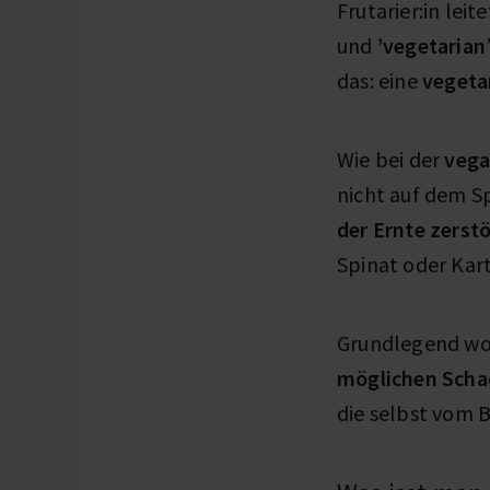
Frutarier:in lei
und
’vegetarian
das: eine
vegeta
Wie bei der
vega
nicht auf dem S
der Ernte zerst
Spinat oder Kar
Grundlegend wol
möglichen Scha
die selbst vom 