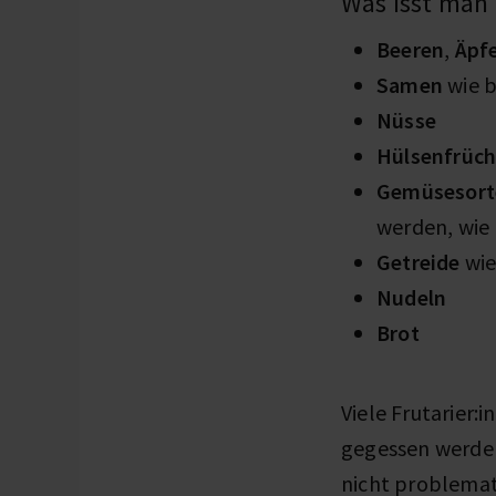
Was isst man a
Beeren
,
Äpfe
Samen
wie 
Nüsse
Hülsenfrüch
Gemüsesorte
werden, wie
Getreide
wi
Nudeln
Brot
Viele Frutarier:
gegessen werden,
nicht problemat