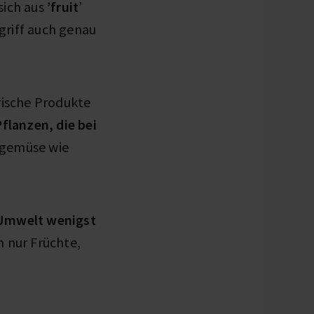
 sich aus
’fruit
’
griff auch genau
erische Produkte
Pflanzen, die bei
tgemüse wie
Umwelt wenigst
n nur Früchte,