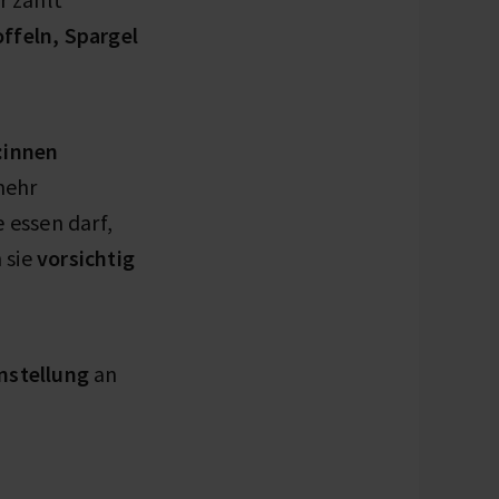
ffeln, Spargel
r:innen
mehr
 essen darf,
 sie
vorsichtig
nstellung
an
.