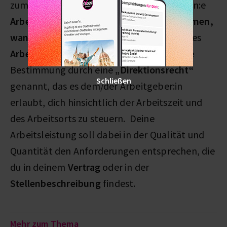
zum festgelegten Zeitpunkt betreten. Dein:e
Arbeitgeber:in darf grundsätzlich bestimmen,
wann und wo du arbeitest
– im Rahmen des
Arbeitsvertrags
. In vielen Fällen wird diese
Bestimmung durch eine
„Direktionsrecht“
Schließen
genannt, das es dem/der Arbeitgeber:in
erlaubt, dich hinsichtlich der Arbeitszeit und
des Arbeitsorts zu steuern. Deine
Arbeitsleistung soll dabei in der Qualität und
Quantität den Anforderungen entsprechen, die
du in deinem
Vertrag
oder in der
Stellenbeschreibung
findest.
Mehr zum Thema