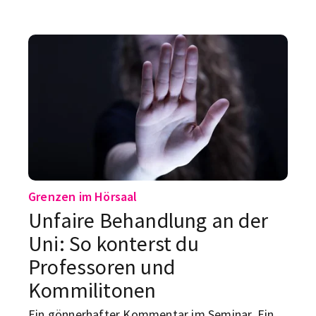
von Pace, und auf TikTok sieht
Marathontraining fast aus wie ein neues
Studienfach mit schöneren Schuhen. Aber was
steckt hinter dem Trend?
Grenzen im Hörsaal
Unfaire Behandlung an der
Uni: So konterst du
Professoren und
Kommilitonen
Ein gönnerhafter Kommentar im Seminar. Ein