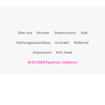
die Diagnose läuft – und wohin du dich wenden
kannst.
Über uns
Partner
Datenschutz
AGB
Haftungsausschluss
Kontakt
Widerruf
Impressum
RSS-Feed
© STUDENTpartout Jobbörse