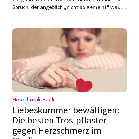
Spruch, der angeblich „nicht so gemeint“ war.
Eine Situation, in der du plötzlich dastehst und
denkst: War das gerade einfach nur
unangenehm – oder komplett unfair? Genau
das macht den Uni-Alltag manchmal so nervig:
Man soll ruhig bleiben, höflich bleiben, weiter
funktionieren. Nur hilft dir das wenig, wenn dich
jemand regelmäßig kleinmacht.
Heartbreak-Hack
Liebeskummer bewältigen:
Die besten Trostpflaster
gegen Herzschmerz im