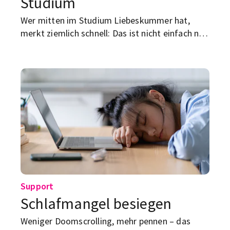
Studium
Wer mitten im Studium Liebeskummer hat,
merkt ziemlich schnell: Das ist nicht einfach nur
ein bisschen traurig sein. Es ist eher dieses
miese Gesamtpaket aus Schlafmangel,
Kopfkino, null Konzentration und dem Gefühl,
dass plötzlich schon der Weg zur Vorlesung wie
ein emotionaler Hindernisparcours wirkt. Und
natürlich kommt Herzschmerz nie dann, wenn
der Kalender leer und das Leben entspannt ist.
Support
Schlafmangel besiegen
Weniger Doomscrolling, mehr pennen – das