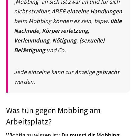
‚Mobbing‘ an sich ist zwar an und für sich
nicht strafbar, ABER
einzelne Handlungen
beim Mobbing können es sein, bspw.
üble
Nachrede
,
Körperverletzung
,
Verleumdung
,
Nötigung
,
(sexuelle)
Belästigung
und Co.
Jede einzelne kann zur Anzeige gebracht
werden.
Was tun gegen Mobbing am
Arbeitsplatz?
Wichtig zu wissen ist:
Du musst dir Mobbing