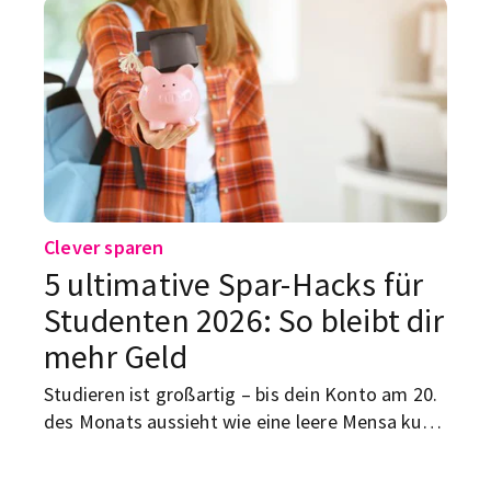
Socken, leere Powerbank, Sonnenstich,
Ticketstress oder ein Zelt, das beim ersten
Windstoß aufgibt. Mit diesem Festival Survival
Guide bist du vorbereitet, bevor das Chaos
überhaupt anfangen kann.
Clever sparen
5 ultimative Spar-Hacks für
Studenten 2026: So bleibt dir
mehr Geld
Studieren ist großartig – bis dein Konto am 20.
des Monats aussieht wie eine leere Mensa kurz
vor Feierabend. Miete, Semesterbeitrag, Essen,
Handy, Streaming, Lernmaterial, spontane