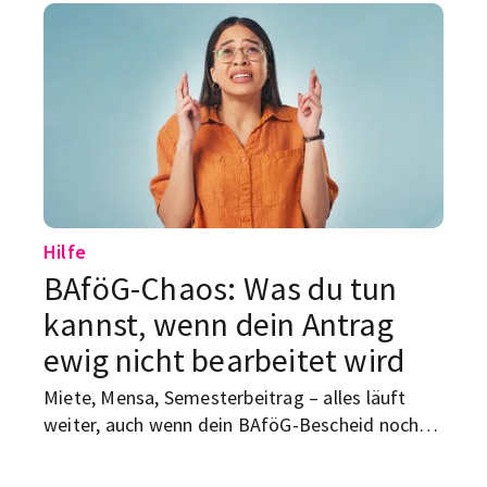
planen und mit einem flexiblen Nebenjob
finanziell entspannter durchs Studium kommen
kannst.
Hilfe
BAföG-Chaos: Was du tun
kannst, wenn dein Antrag
ewig nicht bearbeitet wird
Miete, Mensa, Semesterbeitrag – alles läuft
weiter, auch wenn dein BAföG-Bescheid noch
irgendwo im Behörden-Nirvana festhängt. Was
du jetzt tun kannst, ohne direkt in Panik zu