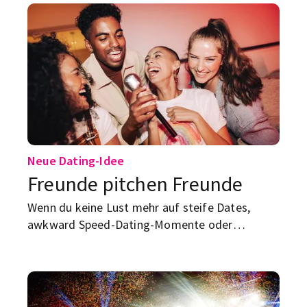
Geburtstagsgeschenke und diese eine „nur
kurz“-Bestellung beim Lieferdienst: Zack,
Budget weg.
Neue Dating-Idee
Freunde pitchen Freunde
Wenn du keine Lust mehr auf steife Dates,
awkward Speed-Dating-Momente oder
belanglose App-Chats hast, könnte dieser neue
Trend für dich die entspanntere Alternative
sein.