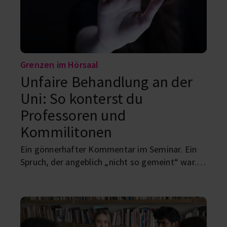
Grenzen im Hörsaal
Unfaire Behandlung an der
Uni: So konterst du
Professoren und
Kommilitonen
Ein gönnerhafter Kommentar im Seminar. Ein
Spruch, der angeblich „nicht so gemeint“ war.
Eine Situation, in der du plötzlich dastehst und
denkst: War das gerade einfach nur
unangenehm – oder komplett unfair? Genau
das macht den Uni-Alltag manchmal so nervig:
Man soll ruhig bleiben, höflich bleiben, weiter