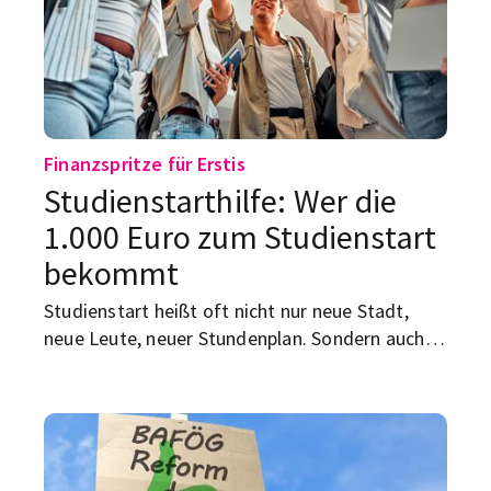
Moment mal – das kann man ernsthaft
studieren? Ja, kann man!
Finanzspritze für Erstis
Studienstarthilfe: Wer die
1.000 Euro zum Studienstart
bekommt
Studienstart heißt oft nicht nur neue Stadt,
neue Leute, neuer Stundenplan. Sondern auch:
Semesterbeitrag, Mietkaution, Laptop,
Zugticket, Umzug. Und plötzlich ist der
Kontostand schon im Sinkflug, bevor die erste
Vorlesung begonnen hat. Genau da setzt die
Studienstarthilfe an.