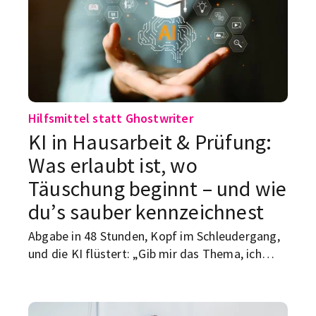
Sicht der Unterzeichner können Studierende
nicht länger auf die versprochenen
Verbesserungen warten.
Hilfsmittel statt Ghostwriter
KI in Hausarbeit & Prüfung:
Was erlaubt ist, wo
Täuschung beginnt – und wie
du’s sauber kennzeichnest
Abgabe in 48 Stunden, Kopf im Schleudergang,
und die KI flüstert: „Gib mir das Thema, ich
regel das.“ Genau hier wird’s heikel. Denn im
Studium zählt nicht nur das Ergebnis, sondern
dein Weg dahin: Denken, Auswählen, Bewerten,