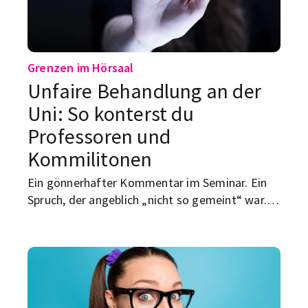
hast.
Grenzen im Hörsaal
Unfaire Behandlung an der
Uni: So konterst du
Professoren und
Kommilitonen
Ein gönnerhafter Kommentar im Seminar. Ein
Spruch, der angeblich „nicht so gemeint“ war.
Eine Situation, in der du plötzlich dastehst und
denkst: War das gerade einfach nur
unangenehm – oder komplett unfair? Genau
das macht den Uni-Alltag manchmal so nervig:
Man soll ruhig bleiben, höflich bleiben, weiter
funktionieren. Nur hilft dir das wenig, wenn dich