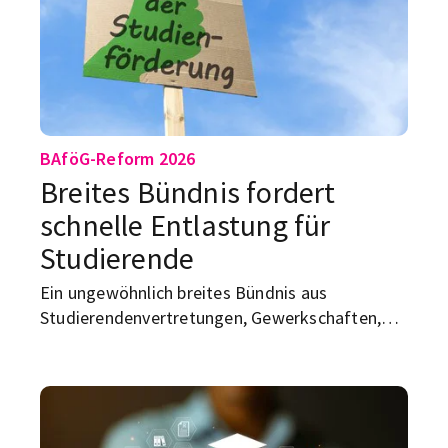
BAföG-Reform 2026
Breites Bündnis fordert
schnelle Entlastung für
Studierende
Ein ungewöhnlich breites Bündnis aus
Studierendenvertretungen, Gewerkschaften,
kirchlichen Verbänden und hochschulpolitischen
Gruppen erhöht den Druck auf die
Bundesregierung: Die angekündigte BAföG-
Novelle müsse jetzt endlich auf den
parlamentarischen Weg gebracht werden. Aus