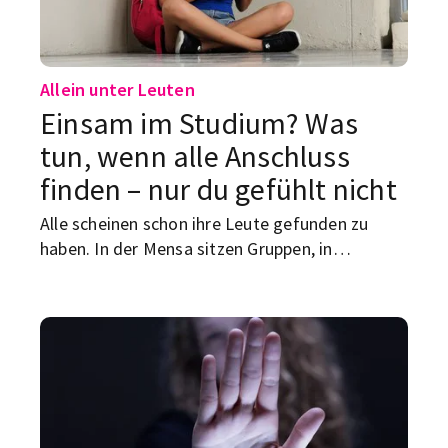
Allein unter Leuten
Einsam im Studium? Was
tun, wenn alle Anschluss
finden – nur du gefühlt nicht
Alle scheinen schon ihre Leute gefunden zu
haben. In der Mensa sitzen Gruppen, in
Seminaren kennen sich plötzlich alle, und du
selbst läufst zwischen Vorlesung, WG-Zimmer
und Supermarkt herum wie ein Statist im
eigenen Studium. Einsam im Studium fühlt sich
oft besonders mies an, weil es nach außen so
unsichtbar ist. Niemand sieht dir an, dass du
seit Tagen mit niemandem richtig geredet