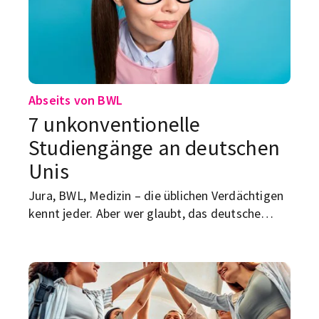
jemand regelmäßig kleinmacht.
Abseits von BWL
7 unkonventionelle
Studiengänge an deutschen
Unis
Jura, BWL, Medizin – die üblichen Verdächtigen
kennt jeder. Aber wer glaubt, das deutsche
Hochschulsystem bestehe nur aus
Standardfächern mit viel PowerPoint und
wenig Überraschung, liegt daneben. Zwischen
Hörsaal, Labor und Mensa gibt es
Studiengänge, bei denen man kurz denkt: