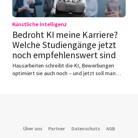
Künstliche Intelligenz
Bedroht KI meine Karriere?
Welche Studiengänge jetzt
noch empfehlenswert sind
Hausarbeiten schreibt die KI, Bewerbungen
optimiert sie auch noch – und jetzt soll man
sich ausgerechnet damit für die eigene Zukunft
beruhigen? Willkommen in der wohl nervigsten
Karrierefrage dieser Generation. Welche
Studiengänge trotz KI gute Chancen bieten,
welche Fachrichtungen wackeln und worauf es
jetzt wirklich ankommt.
Über uns
Partner
Datenschutz
AGB