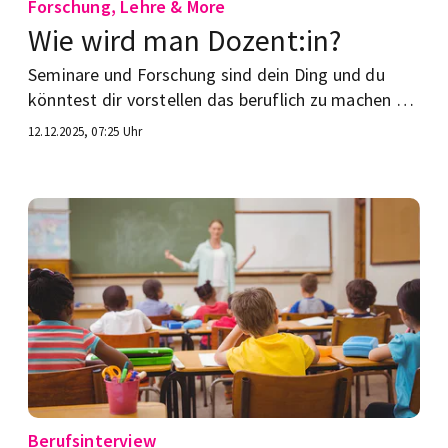
Forschung, Lehre & More
Wie wird man Dozent:in?
Seminare und Forschung sind dein Ding und du
könntest dir vorstellen das beruflich zu machen –
als Dozent:in? Wir verraten dir, wie das klappen
12.12.2025, 07:25 Uhr
kann.
Berufsinterview