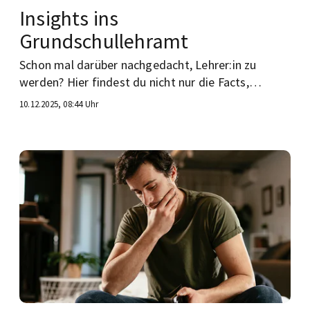
Insights ins
Grundschullehramt
Schon mal darüber nachgedacht, Lehrer:in zu
werden? Hier findest du nicht nur die Facts,
sondern auch Insights aus dem Berufsalltag einer
10.12.2025, 08:44 Uhr
Grundschullehrerin.