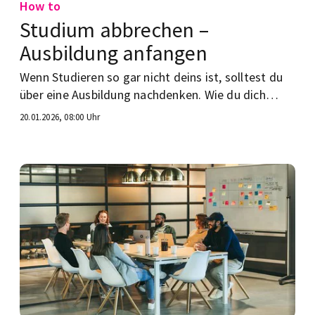
How to
Studium abbrechen –
Ausbildung anfangen
Wenn Studieren so gar nicht deins ist, solltest du
über eine Ausbildung nachdenken. Wie du dich
exmatrikulierst und eine passende Stelle finden
20.01.2026, 08:00 Uhr
kannst?