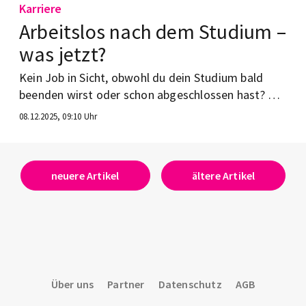
Karriere
Arbeitslos nach dem Studium –
was jetzt?
Kein Job in Sicht, obwohl du dein Studium bald
beenden wirst oder schon abgeschlossen hast? Wir
haben dir zusammengefasst, was du jetzt tun
08.12.2025, 09:10 Uhr
kannst.
neuere Artikel
ältere Artikel
Über uns
Partner
Datenschutz
AGB