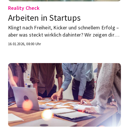
Reality Check
Arbeiten in Startups
Klingt nach Freiheit, Kicker und schnellem Erfolg –
aber was steckt wirklich dahinter? Wir zeigen dir
Chancen, Risiken und ob das zu dir passt.
16.01.2026, 08:00 Uhr