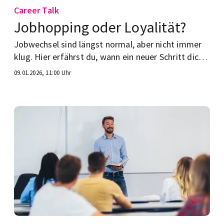
Career Talk
Jobhopping oder Loyalität?
Jobwechsel sind längst normal, aber nicht immer
klug. Hier erfährst du, wann ein neuer Schritt dich
pusht und wann Geduld die bessere Wahl ist.
09.01.2026, 11:00 Uhr