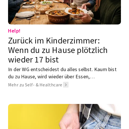
Help!
Zurück im Kinderzimmer:
Wenn du zu Hause plötzlich
wieder 17 bist
In der WG entscheidest du alles selbst. Kaum bist
du zu Hause, wird wieder über Essen,
Schlafenszeiten und deine Zukunft gesprochen.
Mehr zu Self- & Healthcare
Warum Heimatbesuche alte Familienrollen
zurückbringen und wie du entspannt damit
umgehst.