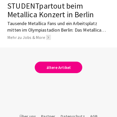
STUDENTpartout beim
Metallica Konzert in Berlin
Tausende Metallica Fans und ein Arbeitsplatz
mitten im Olympiastadion Berlin: Das Metallica
Konzert zeigt, wie spannend Studentenjobs in der
Mehr zu Jobs & More
Eventgastronomie sein können.
ältere Artikel
Über uns
Partner
Datenschutz
AGB