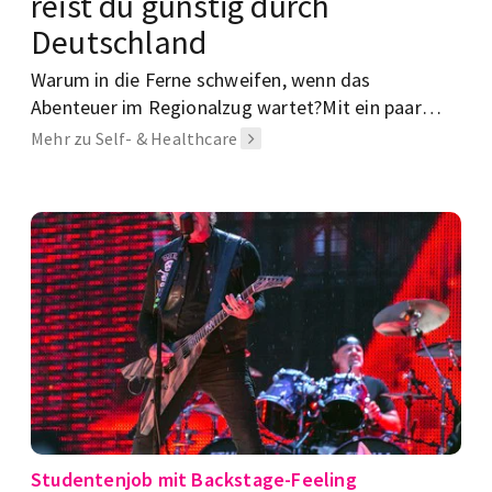
reist du günstig durch
Deutschland
Warum in die Ferne schweifen, wenn das
Abenteuer im Regionalzug wartet?Mit ein paar
Spartipps wird Deutschland zum perfekten
Mehr zu Self- & Healthcare
Reiseziel für dein Studi-Budget.
Studentenjob mit Backstage-Feeling