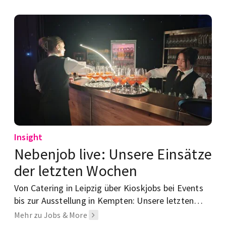
Insight
Nebenjob live: Unsere Einsätze
der letzten Wochen
Von Catering in Leipzig über Kioskjobs bei Events
bis zur Ausstellung in Kempten: Unsere letzten
Einsätze zeigen, wie unterschiedlich Arbeiten mit
Mehr zu Jobs & More
STUDENTpartout aussehen kann.