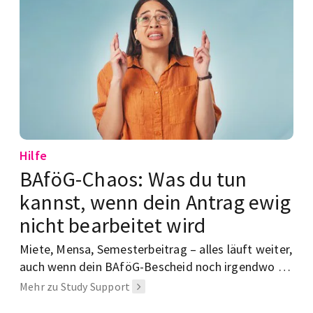
Hilfe
BAföG-Chaos: Was du tun
kannst, wenn dein Antrag ewig
nicht bearbeitet wird
Miete, Mensa, Semesterbeitrag – alles läuft weiter,
auch wenn dein BAföG-Bescheid noch irgendwo im
Behörden-Nirvana festhängt. Was du jetzt tun
Mehr zu Study Support
kannst, ohne direkt in Panik zu verfallen.