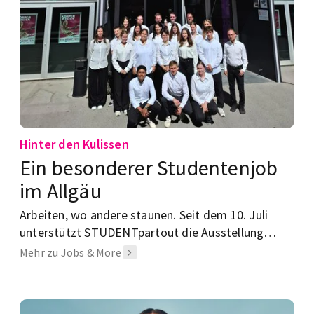
Hinter den Kulissen
Ein besonderer Studentenjob
im Allgäu
Arbeiten, wo andere staunen. Seit dem 10. Juli
unterstützt STUDENTpartout die Ausstellung
KÖRPERWELTEN in Kempten. Schon beim
Mehr zu Jobs & More
Preopening war das Team mit rund 30
Mitarbeiter:innen mittendrin.