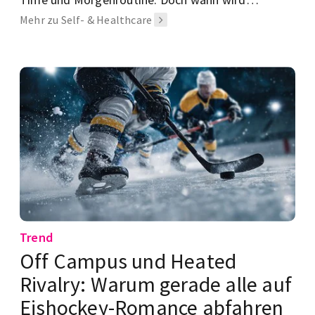
Selbstfürsorge toxisch? Wir zeigen dir, woran du
Mehr zu Self- & Healthcare
ungesunde Selfcare erkennst und wie echte
Balance gelingt.
Trend
Off Campus und Heated
Rivalry: Warum gerade alle auf
Eishockey-Romance abfahren