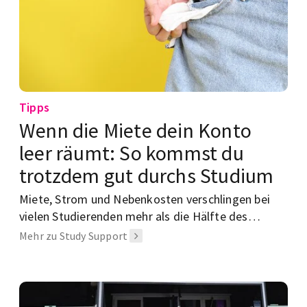
Tipps
Wenn die Miete dein Konto
leer räumt: So kommst du
trotzdem gut durchs Studium
Miete, Strom und Nebenkosten verschlingen bei
vielen Studierenden mehr als die Hälfte des
verfügbaren Einkommens. Wir zeigen dir, wie du
Mehr zu Study Support
deine Wohnkosten senken, dein Budget besser
planen und mit einem flexiblen Nebenjob finanziell
entspannter durchs Studium kommen kannst.