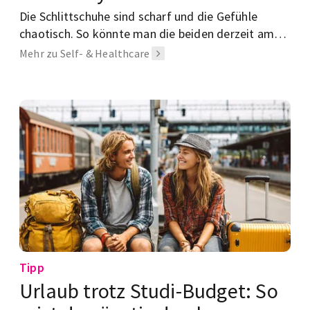
Die Schlittschuhe sind scharf und die Gefühle
chaotisch. So könnte man die beiden derzeit am
meisten gehypten Serien zusammenfassen. Klingt
Mehr zu Self- & Healthcare
jetzt nicht unbedingt nach einem bahnbrechenden
neuen Konzept, also warum fahren da gerade alle
drauf ab?
Tipp
Urlaub trotz Studi-Budget: So