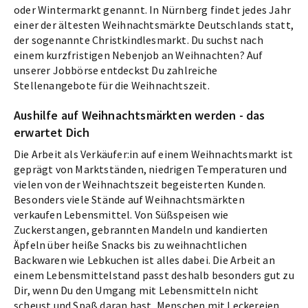
oder Wintermarkt genannt. In Nürnberg findet jedes Jahr
einer der ältesten Weihnachtsmärkte Deutschlands statt,
der sogenannte Christkindlesmarkt. Du suchst nach
einem kurzfristigen Nebenjob an Weihnachten? Auf
unserer Jobbörse entdeckst Du zahlreiche
Stellenangebote für die Weihnachtszeit.
Aushilfe auf Weihnachtsmärkten werden - das
erwartet Dich
Die Arbeit als Verkäufer:in auf einem Weihnachtsmarkt ist
geprägt von Marktständen, niedrigen Temperaturen und
vielen von der Weihnachtszeit begeisterten Kunden.
Besonders viele Stände auf Weihnachtsmärkten
verkaufen Lebensmittel. Von Süßspeisen wie
Zuckerstangen, gebrannten Mandeln und kandierten
Äpfeln über heiße Snacks bis zu weihnachtlichen
Backwaren wie Lebkuchen ist alles dabei. Die Arbeit an
einem Lebensmittelstand passt deshalb besonders gut zu
Dir, wenn Du den Umgang mit Lebensmitteln nicht
scheust und Spaß daran hast, Menschen mit Leckereien