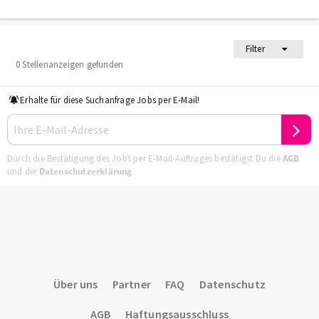
Filter
0 Stellenanzeigen gefunden
Erhalte für diese Suchanfrage Jobs per E-Mail!
Durch die Bestätigung des Jobs per E-Mail-Auftrages bestätigst Du die
AGB
und die
Datenschutzerklärung
Über uns
Partner
FAQ
Datenschutz
AGB
Haftungsausschluss