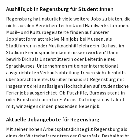
Aushilfsjob in Regensburg für Student:innen
Regensburg hat natürlich viele weitere Jobs zu bieten, die
nicht aus den Bereichen Technik und Handwerk stammen.
Musik- und Kulturbegeisterte finden auf unserer
Jobplattform attraktive Minijobs bei Museen, als
Stadtführer:in oder Musiknachhilfelehrer:in. Du hast im
Studium Fremdsprachenkenntnisse erworben? Dann
bewirb Dich als Unterstützer:in oder Leiter:in eines
Sprachkurses. Unternehmen mit einer international
ausgerichteten Verkaufsabteilung freuen sich ebenfalls
über Sprachtalente. Darüber hinaus ist Regensburg mit
insgesamt drei ansässigen Hochschulen auf studentische
Ferienjobs ausgerichtet. Ob Putzhilfe, Büroassistent:in
oder Konstrukteur:in für E-Autos: Du bringst das Talent
mit, wir zeigen dir den passenden Nebenjob.
Aktuelle Jobangebote für Regensburg
Mit seiner hohen Arbeitsplatzdichte gilt Regensburg als
eines der Wirtschaftszentren der Oberpfalz. Deshalb gibt