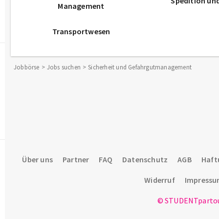
Spedition un
Management
Transportwesen
Jobbörse
Jobs suchen
Sicherheit und Gefahrgutmanagement
Über uns
Partner
FAQ
Datenschutz
AGB
Haft
Widerruf
Impress
© STUDENTpartou