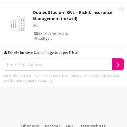
Duales Studium BWL – Risk & Insurance
Management (m/​w/​d)
Aon
Bank/Versicherung
stuttgart
Erhalte für diese Suchanfrage Jobs per E-Mail!
Durch die Bestätigung des Jobs per E-Mail-Auftrages bestätigst Du die
AGB
und die
Datenschutzerklärung
Über uns
Partner
FAQ
Datenschutz