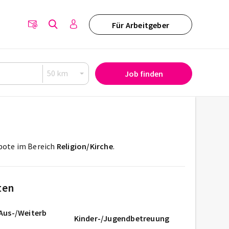
Für Arbeitgeber
Job finden
ebote im Bereich
Religion/Kirche
.
ten
Aus-/Weiterb
Kinder-/Jugendbetreuung
g