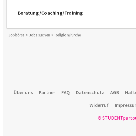
Beratung /Coaching/Training
Jobbörse
Jobs suchen
Religion/Kirche
Über uns
Partner
FAQ
Datenschutz
AGB
Haft
Widerruf
Impress
© STUDENTpartou