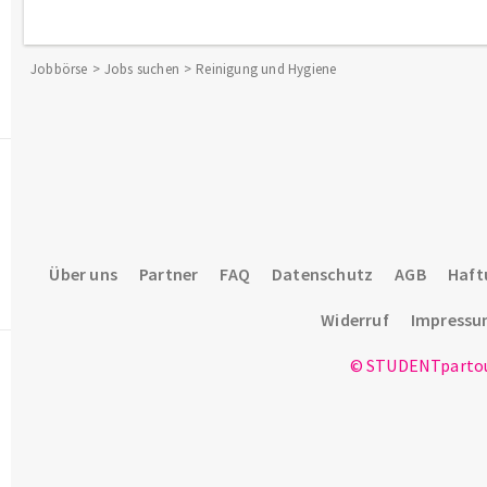
Jobbörse
Jobs suchen
Reinigung und Hygiene
Über uns
Partner
FAQ
Datenschutz
AGB
Haft
Widerruf
Impress
© STUDENTpartou