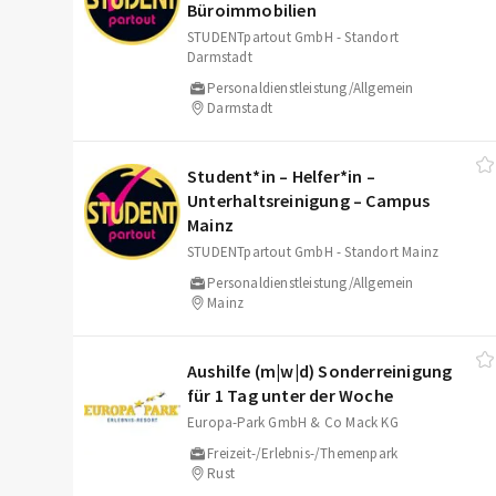
Büroimmobilien
STUDENTpartout GmbH - Standort
Darmstadt
Personaldienstleistung/Allgemein
Darmstadt
Student*in – Helfer*in –
Unterhaltsreinigung – Campus
Mainz
STUDENTpartout GmbH - Standort Mainz
Personaldienstleistung/Allgemein
Mainz
Aushilfe (m|w|d) Sonderreinigung
für 1 Tag unter der Woche
Europa-Park GmbH & Co Mack KG
Freizeit-/Erlebnis-/Themenpark
Rust