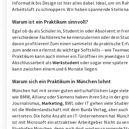
Informatik bis Design ist hier alles dabei. Ideal, um im
Arbeitsluft zu schnuppern. Wir haben spannende Stellena
Warum ist ein Praktikum sinnvoll?
Egal ob du als Schüler:in, Student:in oder Absolvent:in frei
verschiedene Fachbereiche kennenzulernen oder dein Stud
davon profitieren! Zum einen sammelst du praktische Erf
zum anderen erlernst du wichtige Softskills – wie Teamw
Praktikum kann auch immer ein Türöffner im jeweiligen 
Abschlussarbeit als
Werkstudent
oder sogar eine spätere 
kann zwischen einem und 6 Monate liegen.
Warum sich ein Praktikum in München lohnt
München hat mit seiner guten wirtschaftlichen Lage viel
wie BMW, Allianz oder Siemens haben ihren Sitz in der gr
Journalismus,
Marketing
, BWL oder IT gehen viele Studie
ist die Medienlandschaft mit dem Burda Verlag, aber auc
vertreten. Die hohe Anzahl an IT-Unternehmen hat Münch
ist mit Microsoft ein attraktiver Arbeitgeber. Nicht zu v
Flughafen München, denn auch dort warten spannende Ste