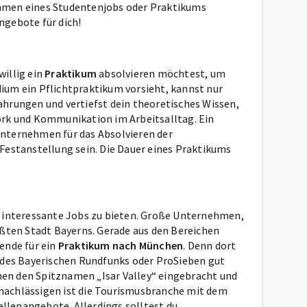
 Rahmen eines Studentenjobs oder Praktikums
ngebote für dich!
willig ein
Praktikum
absolvieren möchtest, um
ium ein Pflichtpraktikum vorsieht, kannst nur
ahrungen und vertiefst dein theoretisches Wissen,
ork und Kommunikation im Arbeitsalltag. Ein
Unternehmen für das Absolvieren der
Festanstellung sein. Die Dauer eines Praktikums
e interessante Jobs zu bieten. Große Unternehmen,
ößten Stadt Bayerns. Gerade aus den Bereichen
rende für ein
Praktikum nach München
. Denn dort
h des Bayerischen Rundfunks oder ProSieben gut
en den Spitznamen „Isar Valley“ eingebracht und
ernachlässigen ist die Tourismusbranche mit dem
llenangebote. Allerdings solltest du