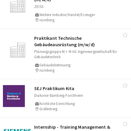
ZEISS
Weitere Industrie/Handel/Erzeuger
nürnberg
Praktikant Technische
Gebäudeausrüstung (m/​w/​d)
Planungsgruppe M + M AG Ingenieurgesellschaft für
Gebäudetechnik
Gebäudebetreuung
nürnberg
SEJ Praktikum Kita
Diakonie Bamberg-Forchheim
Kirchliche Einrichtung
Gräfenberg
Internship - Training Management &