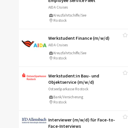
Employee Service Fleet
AIDA Cruises
Kreuzfahrtschiffe/See
Rostock
Werkstudent Finance (m/​w/​d)
AIDA Cruises
Kreuzfahrtschiffe/See
Rostock
Werkstudent:in Bau- und
Objektservice (m/​w/​d)
OstseeSparkasse Rostock
Bank/Versicherung
Rostock
Interviewer (m/​w/​d) für Face-to-
Face-Interviews