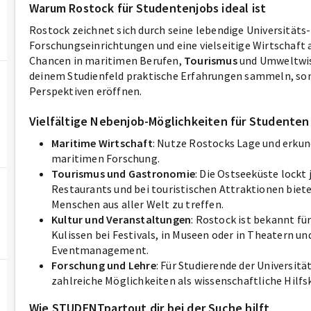
Warum Rostock für Studentenjobs ideal ist
Rostock zeichnet sich durch seine lebendige Universität
Forschungseinrichtungen und eine vielseitige Wirtschaft 
Chancen in maritimen Berufen,
Tourismus
und Umweltwiss
deinem Studienfeld praktische Erfahrungen sammeln, sond
Perspektiven eröffnen.
Vielfältige Nebenjob-Möglichkeiten für Studenten
Maritime Wirtschaft
: Nutze Rostocks Lage und erkun
maritimen Forschung.
Tourismus und Gastronomie
: Die Ostseeküste lockt 
Restaurants und bei touristischen Attraktionen biete
Menschen aus aller Welt zu treffen.
Kultur und Veranstaltungen
: Rostock ist bekannt fü
Kulissen bei Festivals, in Museen oder in Theatern 
Eventmanagement.
Forschung und Lehre
: Für Studierende der Universit
zahlreiche Möglichkeiten als wissenschaftliche Hilfs
Wie STUDENTpartout dir bei der Suche hilft