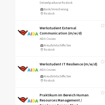
OstseeSparkasse Rostock
Bank/Versicherung
Rostock
Werkstudent External
Communication (m/​w/​d)
AIDA Cruises
Kreuzfahrtschiffe/See
Rostock
Werkstudent IT Resilience (m/​w/​d)
AIDA Cruises
Kreuzfahrtschiffe/See
Rostock
Praktikum im Bereich Human
Resources Management /​