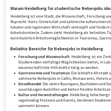
Warum Heidelberg für studentische Nebenjobs idea
Heidelberg ist eine Stadt, die Wissenschaft, Forschung und
Ruprecht-Karls-Universität und zahlreiche außeruniversi
lokalen und regionalen Wirtschaft verknüpft und fördern 
Arbeitskontexte. Zudem zieht Heidelberg als beliebtes To
kontinuierlich Arbeitsmöglichkeiten in Tourismus, Gastr
Beliebte Bereiche für Nebenjobs in Heidelberg
Forschung und Wissenschaft
: Heidelberg ist ein Ze
Studierenden vielfältige Möglichkeiten bietet, in La
wissenschaftliche Hilfskräfte tätig zu werden.
Gastronomie und Tourismus
: Die lebhafte Altstadt 
zahlreiche Nebenjobs in Cafés, Restaurants, Hotels u
Einzelhandel
: Die vielen Boutiquen, Buchläden und 
zuverlässigen Aushilfen und bieten flexible Arbeitsze
Kultur und Veranstaltungen
: Heidelberg beherbergt 
regelmäßig Festivals und Events, bei denen Studiere
sammeln können.