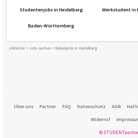
Studentenjobs in Heidelberg
Werkstudent in 
Baden-Württemberg
Jobbörse
Jobs suchen
Nebenjobs in Heidelberg
Über uns
Partner
FAQ
Datenschutz
AGB
Haft
Widerruf
Impress
© STUDENTpartou