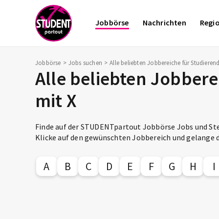
Jobbörse
Nachrichten
Regi
Jobbörse
Jobs suchen
Alle beliebten Jobbereiche für Studiere
Alle beliebten Jobber
mit X
Finde auf der STUDENTpartout Jobbörse Jobs und Ste
Klicke auf den gewünschten Jobbereich und gelange d
A
B
C
D
E
F
G
H
I