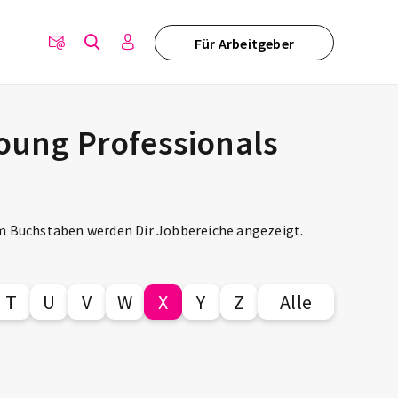
Für Arbeitgeber
Young Professionals
m Buchstaben werden Dir Jobbereiche angezeigt.
T
U
V
W
X
Y
Z
Alle