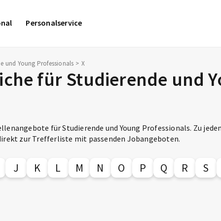
onal
Personalservice
nde und Young Professionals
X
eiche für Studierende und 
llenangebote für Studierende und Young Professionals. Zu jede
irekt zur Trefferliste mit passenden Jobangeboten.
J
K
L
M
N
O
P
Q
R
S