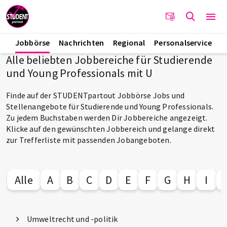
Jobbörse
Nachrichten
Regional
Personalservice
Alle beliebten Jobbereiche für Studierende
und Young Professionals mit U
Finde auf der STUDENTpartout Jobbörse Jobs und
Stellenangebote für Studierende und Young Professionals.
Zu jedem Buchstaben werden Dir Jobbereiche angezeigt.
Klicke auf den gewünschten Jobbereich und gelange direkt
zur Trefferliste mit passenden Jobangeboten.
Alle
A
B
C
D
E
F
G
H
I
Umweltrecht und -politik